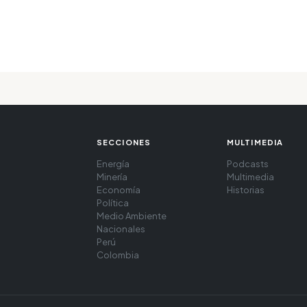
SECCIONES
MULTIMEDIA
Energía
Podcasts
Minería
Multimedia
Economía
Historias
Política
Medio Ambiente
Nacionales
Perú
Colombia