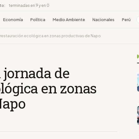
ito:
terminadas en 9 y en 0
Economía
Política
Medio Ambiente
Nacionales
Perú
 restauración ecológica en zonas productivas de Napo
 jornada de
lógica en zonas
Napo