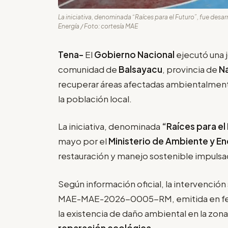
La iniciativa, denominada “Raíces para el Futuro”, fue desarr
Energía / Foto: cortesía MAE
Tena-
El
Gobierno Nacional
ejecutó una 
comunidad de
Balsayacu
, provincia de
N
recuperar áreas afectadas ambientalment
la población local.
La iniciativa, denominada
“Raíces para el
mayo por el
Ministerio de Ambiente y En
restauración y manejo sostenible impulsa
Según información oficial, la intervención
MAE-MAE-2026-0005-RM, emitida en febr
la existencia de daño ambiental en la zon
reparación ecológica
.