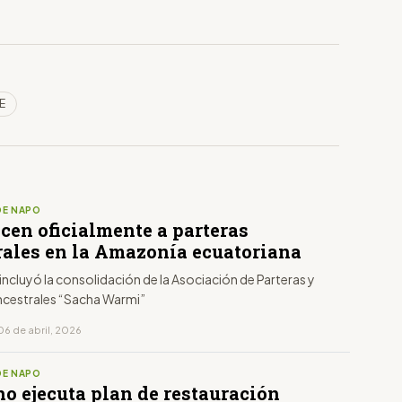
E
DE NAPO
cen oficialmente a parteras
rales en la Amazonía ecuatoriana
incluyó la consolidación de la Asociación de Parteras y
ncestrales “Sacha Warmi”
06 de abril, 2026
DE NAPO
no ejecuta plan de restauración