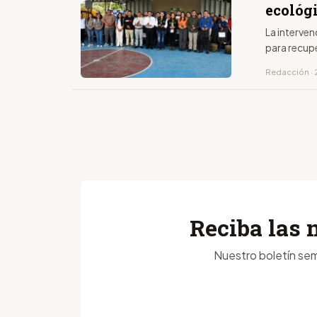
ecológ
La interven
para recup
Redacción · 
Reciba las 
Nuestro boletín sem