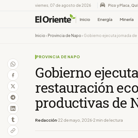
viernes, 07 de agosto de 2026
Pico y Placa, Qu
Inicio
Energía
Minería
Inicio
›
Provincia de Napo
›
Gobierno ejecuta jornada de
PROVINCIA DE NAPO
Gobierno ejecuta
restauración eco
productivas de 
Redacción
22 de mayo, 2026
2 min de lectura