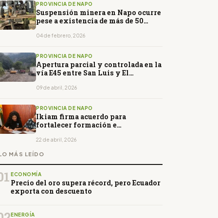
PROVINCIA DE NAPO
Suspensión minera en Napo ocurre
pese a existencia de más de 50
concesiones vigentes
04 de febrero, 2026
PROVINCIA DE NAPO
Apertura parcial y controlada en la
vía E45 entre San Luis y El
Reventador
09 de abril, 2026
PROVINCIA DE NAPO
Ikiam firma acuerdo para
fortalecer formación e
investigación
22 de abril, 2026
LO MÁS LEÍDO
01
ECONOMÍA
Precio del oro supera récord, pero Ecuador
exporta con descuento
02
ENERGÍA