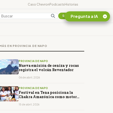
Caso Chevron
Podcasts
Historias
Pregunta a IA
Colombia
Suscribirse
Quiero Información
sobre el Caso
MÁS EN PROVINCIA DE NAPO
Chevron Ecuador
Listar destinos
turísticos de la
PROVINCIA DE NAPO
Amazonia Ecuatoriana
Nueva emisión de ceniza y rocas
registra el volcán Reventador
¿En que consiste la
tasa minera que rige en
06 de abril, 2026
Ecuador?
PROVINCIA DE NAPO
Festival en Tena posiciona la
Chakra Amazónica como motor
económico y cultural
15 de abril, 2026