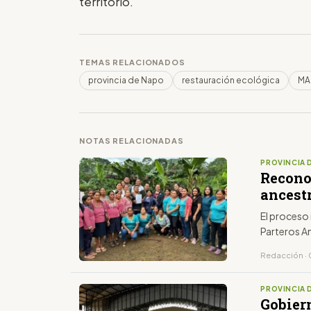
territorio.
TEMAS RELACIONADOS
provincia de Napo
restauración ecológica
MA
NOTAS RELACIONADAS
PROVINCIA 
Recono
ancest
El proceso 
Parteros A
Redacción · 
PROVINCIA 
Gobier