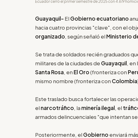
Ecuador cerró el primer semestre de 2025 con 4.619 homicid
Guayaquil-
El
Gobierno ecuatoriano
anu
hacia cuatro provincias "clave", con el obj
organizado
, según señaló el
Ministerio 
Se trata de soldados recién graduados que
militares de la ciudades de
Guayaquil
, en
Santa Rosa
, en
El Oro
(fronteriza con
Per
mismo nombre (fronteriza con
Colombia
Este traslado busca fortalecer las operacio
el
narcotráfico
, la
minería ilegal
, el
tráfi
armados delincuenciales "que intentan sem
Posteriormente, el
Gobierno
enviará más 