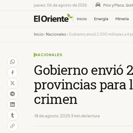
jueves, 06 de agosto de 2026
Pico y Placa, Qui
Inicio
Energía
Minería
Inicio
›
Nacionales
›
Gobierno envió 2.000 militares a 4 pr
NACIONALES
Gobierno envió 2
provincias para 
crimen
18 de agosto, 2025
3 min de lectura