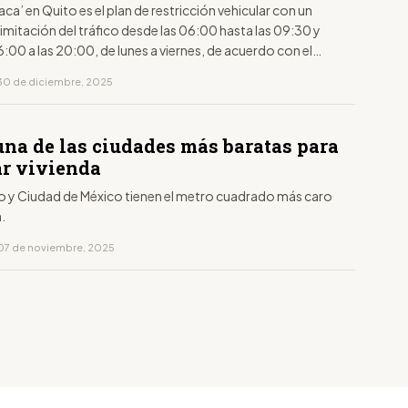
laca’ en Quito es el plan de restricción vehicular con un
limitación del tráfico desde las 06:00 hasta las 09:30 y
6:00 a las 20:00, de lunes a viernes, de acuerdo con el
to de la placa.
30 de diciembre, 2025
S
una de las ciudades más baratas para
r vivienda
 y Ciudad de México tienen el metro cuadrado más caro
n.
07 de noviembre, 2025