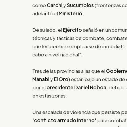
como
Carchi
y
Sucumbíos
(fronterizas c
adelantó el
Ministerio
.
De su lado, el
Ejército
señaló en un comun
técnicas y tácticas de combate, combate 
que les permite emplearse de inmediato en
cabo a nivel nacional".
Tres de las provincias a las que el
Gobiern
Manabí
y
El Oro)
están bajo un estado de
por el
presidente Daniel Noboa
, debido 
en estas zonas.
Una escalada de violencia que persiste p
'conflicto armado interno'
para combatir