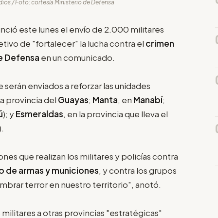
ios / Foto: cortesía Ministerio de Defensa
nció este lunes el envío de 2.000 militares
etivo de "fortalecer" la lucha contra el
crimen
de Defensa
en un comunicado.
 serán enviados a reforzar las unidades
 la provincia del
Guayas
;
Manta
, en
Manabí
;
ú
); y
Esmeraldas
, en la provincia que lleva el
).
nes que realizan los militares y policías contra
co de armas y municiones
, y contra los grupos
brar terror en nuestro territorio", anotó.
militares a otras provincias "estratégicas"