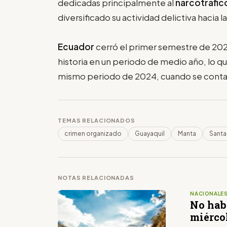
dedicadas principalmente al
narcotráfic
diversificado su actividad delictiva hacia l
Ecuador
cerró el primer semestre de 2025
historia en un periodo de medio año, lo 
mismo periodo de 2024, cuando se contab
TEMAS RELACIONADOS
crimen organizado
Guayaquil
Manta
Santa
NOTAS RELACIONADAS
NACIONALE
No habr
miérco