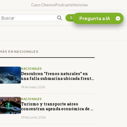
Caso Chevron
Podcasts
Historias
Pregunta a IA
Colombia
Suscribirse
Quiero Información
sobre el Caso
MÁS EN NACIONALES
Chevron Ecuador
Listar destinos
turísticos de la
NACIONALES
Amazonia Ecuatoriana
Descubren “frenos naturales” en
una falla submarina ubicada frente
¿En que consiste la
a Ecuador
tasa minera que rige en
18 de mayo, 2026
Ecuador?
NACIONALES
Turismo y transporte aéreo
concentran agenda económica de la
CAN en Quito
09 de junio, 2026