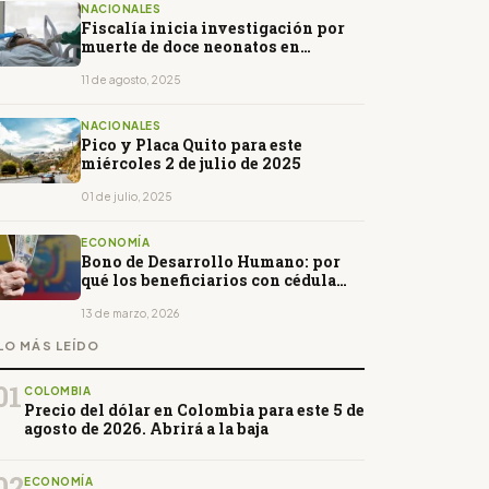
NACIONALES
Fiscalía inicia investigación por
muerte de doce neonatos en
hospital público
11 de agosto, 2025
NACIONALES
Pico y Placa Quito para este
miércoles 2 de julio de 2025
01 de julio, 2025
ECONOMÍA
Bono de Desarrollo Humano: por
qué los beneficiarios con cédula
terminada en 9 y 0 solo cuentan
con dos fechas de cobro
13 de marzo, 2026
LO MÁS LEÍDO
01
COLOMBIA
Precio del dólar en Colombia para este 5 de
agosto de 2026. Abrirá a la baja
02
ECONOMÍA