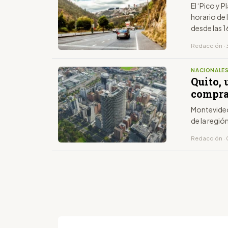
El ‘Pico y P
horario de 
desde las 1
último dígi
Redacción · 
NACIONALE
Quito, 
compra
Montevideo
de la regió
Redacción · 