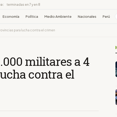
to:
terminadas en 7 y en 8
Economía
Política
Medio Ambiente
Nacionales
Perú
ovincias para lucha contra el crimen
.000 militares a 4
lucha contra el