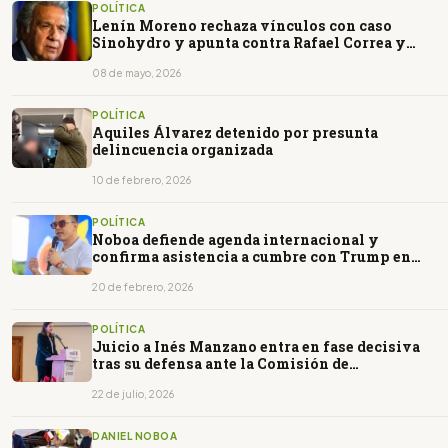
POLÍTICA
Lenín Moreno rechaza vínculos con caso
Sinohydro y apunta contra Rafael Correa y
Ronny Aleaga
08 de mayo, 2026
POLÍTICA
Aquiles Álvarez detenido por presunta
delincuencia organizada
10 de febrero, 2026
POLÍTICA
Noboa defiende agenda internacional y
confirma asistencia a cumbre con Trump en
Miami
20 de febrero, 2026
POLÍTICA
Juicio a Inés Manzano entra en fase decisiva
tras su defensa ante la Comisión de
Fiscalización
22 de julio, 2026
DANIEL NOBOA