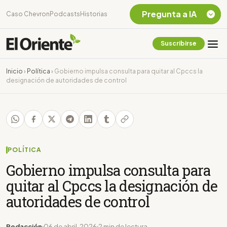
Pregunta a IA
Caso Chevron
Podcasts
Historias
Suscribirse
Quiero Información
sobre el Caso
Inicio
›
Política
›
Gobierno impulsa consulta para quitar al Cpccs la
Chevron Ecuador
designación de autoridades de control
Listar destinos
turísticos de la
Amazonia Ecuatoriana
¿En que consiste la
tasa minera que rige en
Ecuador?
POLÍTICA
Gobierno impulsa consulta para
quitar al Cpccs la designación de
autoridades de control
Redacción
06 de abril, 2026
2 min de lectura