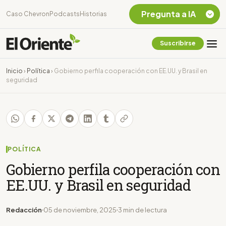
Pregunta a IA
Caso Chevron
Podcasts
Historias
Suscribirse
Quiero Información
sobre el Caso
Inicio
›
Política
›
Gobierno perfila cooperación con EE.UU. y Brasil en
Chevron Ecuador
seguridad
Listar destinos
turísticos de la
Amazonia Ecuatoriana
¿En que consiste la
tasa minera que rige en
Ecuador?
POLÍTICA
Gobierno perfila cooperación con
EE.UU. y Brasil en seguridad
Redacción
05 de noviembre, 2025
3 min de lectura