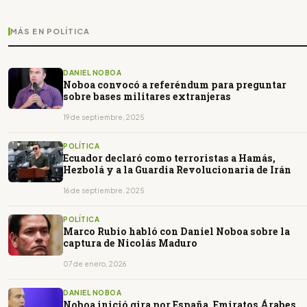
MÁS EN POLÍTICA
DANIEL NOBOA
Noboa convocó a referéndum para preguntar
sobre bases militares extranjeras
19 de septiembre, 2025
POLÍTICA
Ecuador declaró como terroristas a Hamás,
Hezbolá y a la Guardia Revolucionaria de Irán
16 de septiembre, 2025
POLÍTICA
Marco Rubio habló con Daniel Noboa sobre la
captura de Nicolás Maduro
07 de enero, 2026
DANIEL NOBOA
Noboa inició gira por España, Emiratos Árabes