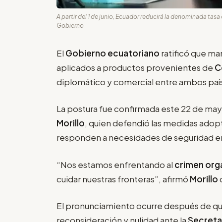
A partir del 1 de junio, Ecuador reducirá la denominada tasa
Gobierno
El
Gobierno ecuatoriano
ratificó que ma
aplicados a productos provenientes de
C
diplomático y comercial entre ambos país
La postura fue confirmada este 22 de may
Morillo
, quien defendió las medidas ado
responden a necesidades de seguridad en 
“Nos estamos enfrentando al
crimen org
cuidar nuestras fronteras”, afirmó
Morillo
El pronunciamiento ocurre después de q
reconsideración y nulidad ante la
Secreta