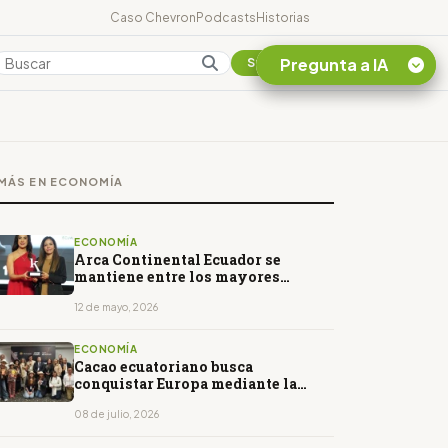
Caso Chevron
Podcasts
Historias
Pregunta a IA
Colombia
Suscribirse
Quiero Información
sobre el Caso
MÁS EN ECONOMÍA
Chevron Ecuador
Listar destinos
turísticos de la
ECONOMÍA
Amazonia Ecuatoriana
Arca Continental Ecuador se
mantiene entre los mayores
¿En que consiste la
empleadores del país
tasa minera que rige en
12 de mayo, 2026
Ecuador?
ECONOMÍA
Cacao ecuatoriano busca
conquistar Europa mediante la
innovación de valor agregado
08 de julio, 2026