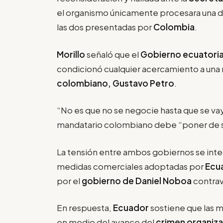
el organismo únicamente procesara una d
las dos presentadas por
Colombia
.
Morillo
señaló que el
Gobierno ecuatori
condicionó cualquier acercamiento a una
colombiano, Gustavo Petro
.
“No es que no se negocie hasta que se va
mandatario colombiano debe “poner de s
La tensión entre ambos gobiernos se inte
medidas comerciales adoptadas por
Ecu
por el
gobierno de Daniel Noboa
contrav
En respuesta,
Ecuador
sostiene que las m
en medio del avance del
crimen organiz