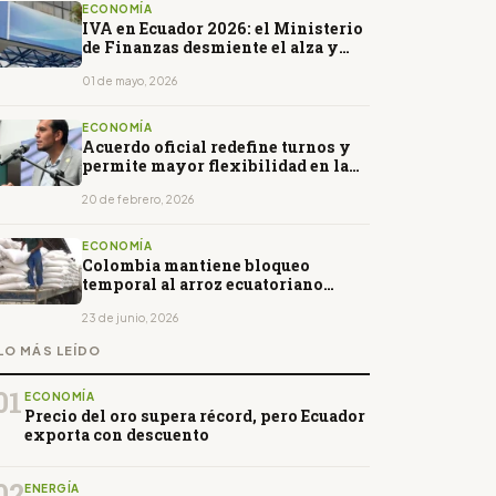
ECONOMÍA
IVA en Ecuador 2026: el Ministerio
de Finanzas desmiente el alza y
aclara qué es cierto
01 de mayo, 2026
ECONOMÍA
Acuerdo oficial redefine turnos y
permite mayor flexibilidad en la
jornada laboral
20 de febrero, 2026
ECONOMÍA
Colombia mantiene bloqueo
temporal al arroz ecuatoriano
hasta julio
23 de junio, 2026
LO MÁS LEÍDO
01
ECONOMÍA
Precio del oro supera récord, pero Ecuador
exporta con descuento
02
ENERGÍA