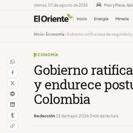
viernes, 07 de agosto de 2026
Pico y Placa, Qu
Inicio
Energía
Minería
Inicio
›
Economía
›
Gobierno ratifica tasa de seguridad 
ECONOMÍA
Gobierno ratific
y endurece postu
Colombia
Redacción
22 de mayo, 2026
3 min de lectura