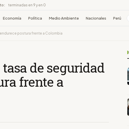
ito:
terminadas en 9 y en 0
Economía
Política
Medio Ambiente
Nacionales
Perú
y endurece postura frente a Colombia
a tasa de seguridad
ra frente a