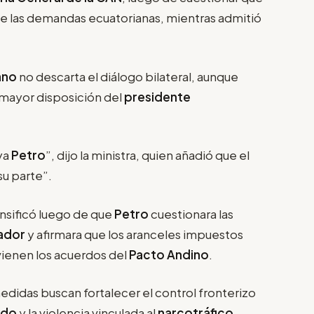
e las demandas ecuatorianas, mientras admitió
ano
no descarta el diálogo bilateral, aunque
 mayor disposición del
presidente
ya
Petro
”, dijo la ministra, quien añadió que el
u parte”.
nsificó luego de que
Petro
cuestionara las
ador
y afirmara que los aranceles impuestos
ienen los acuerdos del
Pacto Andino
.
edidas buscan fortalecer el control fronterizo
ado
y la violencia vinculada al
narcotráfico
.