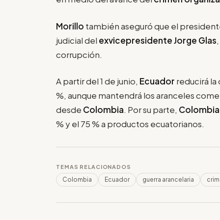
Morillo
también aseguró que el president
judicial del
exvicepresidente Jorge Glas
corrupción.
A partir del 1 de junio,
Ecuador
reducirá l
%, aunque mantendrá los aranceles comer
desde
Colombia
. Por su parte,
Colombi
% y el 75 % a productos ecuatorianos.
TEMAS RELACIONADOS
Colombia
Ecuador
guerra arancelaria
crim