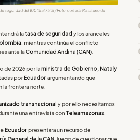
 de seguridad del 100 % al 75 % / Foto: cortesía Ministerio de
ntendrá la
tasa de seguridad
y los aranceles
olombia
, mientras continúa el conflicto
es ante la
Comunidad Andina (CAN)
.
o de 2026 por la
ministra de Gobierno, Nataly
ptadas por
Ecuador
argumentando que
la frontera norte.
anizado transnacional
y por ello necesitamos
durante una entrevista con
Teleamazonas
.
ue
Ecuador
presentara un recurso de
ría General de la CAN
, luego de cuestionar que