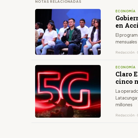
NOTAS RELACIONADAS
ECONOMÍA
Gobiern
en Acc
El program
mensuales 
Redacción · 0
ECONOMÍA
Claro 
cinco 
La operado
Latacunga 
millones
Redacción ·