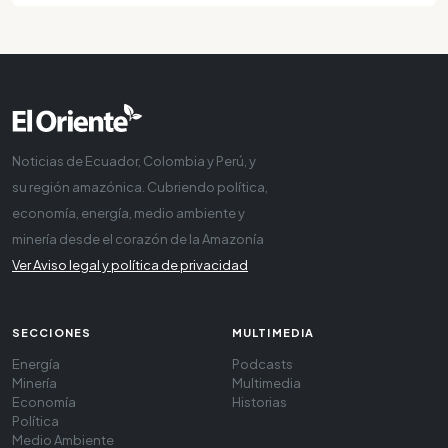
Noticias de Ecuador, Colombia y Perú, y
su región amazónica. Cubriendo política,
economía, energía, medio ambiente y
minería desde el corazón de la Amazonía
Ver Aviso legal y política de privacidad
SECCIONES
MULTIMEDIA
Energía
Podcasts
Minería
Multimedia
Economía
Historias
Política
Medio Ambiente