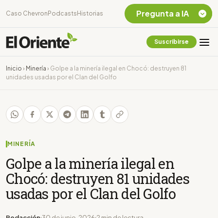
Pregunta a IA
Caso Chevron
Podcasts
Historias
Suscribirse
Quiero Información
sobre el Caso
Inicio
›
Minería
›
Golpe a la minería ilegal en Chocó: destruyen 81
Chevron Ecuador
unidades usadas por el Clan del Golfo
Listar destinos
turísticos de la
Amazonia Ecuatoriana
¿En que consiste la
tasa minera que rige en
Ecuador?
MINERÍA
Golpe a la minería ilegal en
Chocó: destruyen 81 unidades
usadas por el Clan del Golfo
Redacción
30 de junio, 2026
2 min de lectura