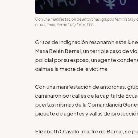
Con una manifestación de antorchas, grupos feministas y 
en una "marcha de luz" / Foto: EFE
Gritos de indignación resonaron este lune
María Belén Bernal, un terrible caso de v
policial por su esposo, un agente conden
calma a la madre de la víctima.
Con una manifestación de antorchas, gru
caminaron por calles de la capital de Ecua
puertas mismas de la Comandancia General 
piquete de agentes y vallas de protecció
Elizabeth Otavalo, madre de Bernal, se pus