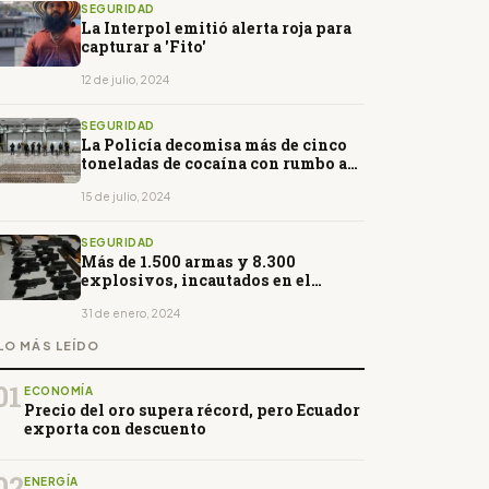
SEGURIDAD
La Interpol emitió alerta roja para
capturar a 'Fito'
12 de julio, 2024
SEGURIDAD
La Policía decomisa más de cinco
toneladas de cocaína con rumbo a
Alemania
15 de julio, 2024
SEGURIDAD
Más de 1.500 armas y 8.300
explosivos, incautados en el
estado de excepción
31 de enero, 2024
LO MÁS LEÍDO
01
ECONOMÍA
Precio del oro supera récord, pero Ecuador
exporta con descuento
02
ENERGÍA