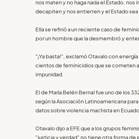
nos maten y no haga nada el Estado, nos i
decapiten y nos entierren y el Estado sea
Ella se refirió a un reciente caso de femi
por un hombre que la desmembró y enterr
"¡Ya basta!", exclamó Otavalo con energía a
cientos de feminicidios que se cometen a
impunidad.
El de María Belén Bernal fue uno de los 3
según la Asociación Latinoamericana para e
datos sobre violencia machista en Ecuado
Otavalo dijo a EFE que a los grupos femi
"justicia y verdad" no tiene otra forma de 