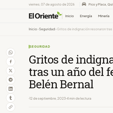
viernes, 07 de agosto de 2026
Pico y Placa, Qu
Inicio
Energía
Minería
Inicio
›
Seguridad
›
Gritos de indignación resonaron tras 
SEGURIDAD
Gritos de indign
tras un año del 
Belén Bernal
12 de septiembre, 2023
4 min de lectura