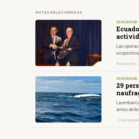
NOTAS RELACIONADAS
SEGURIDAD
Ecuado
activid
Las operac
sospecho
Redacción · 
SEGURIDAD
29 per
naufra
La embarcac
antes de ll
· 12 de sept