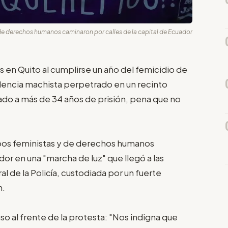
de derechos humanos caminaron por calles de la capital de Ecuador
s en Quito al cumplirse un año del femicidio de
iolencia machista perpetrado en un recinto
ado a más de 34 años de prisión, pena que no
pos feministas y de derechos humanos
dor en una "marcha de luz" que llegó a las
de la Policía, custodiada por un fuerte
n.
o al frente de la protesta: "Nos indigna que