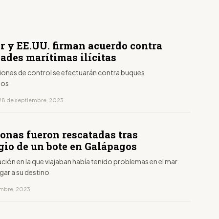
r y EE.UU. firman acuerdo contra
ades marítimas ilícitas
iones de control se efectuarán contra buques
sos
28 de septiembre, 2023
sonas fueron rescatadas tras
gio de un bote en Galápagos
ión en la que viajaban había tenido problemas en el mar
egar a su destino
iembre, 2023