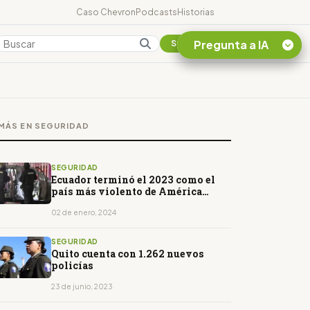
Caso Chevron
Podcasts
Historias
Pregunta a IA
Colombia
Suscribirse
Quiero Información
sobre el Caso
MÁS EN SEGURIDAD
Chevron Ecuador
Listar destinos
turísticos de la
SEGURIDAD
Amazonia Ecuatoriana
Ecuador terminó el 2023 como el
país más violento de América
¿En que consiste la
Latina
tasa minera que rige en
02 de enero, 2024
Ecuador?
SEGURIDAD
Quito cuenta con 1.262 nuevos
policías
23 de junio, 2023