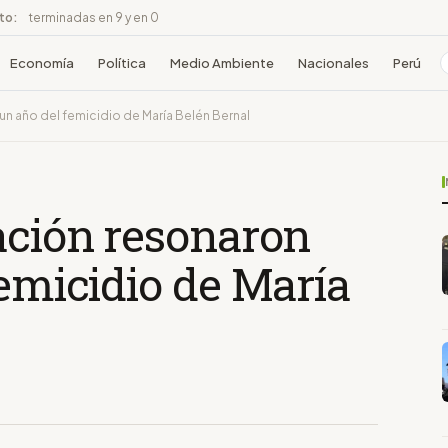
ito:
terminadas en 9 y en 0
Economía
Política
Medio Ambiente
Nacionales
Perú
un año del femicidio de María Belén Bernal
ación resonaron
femicidio de María