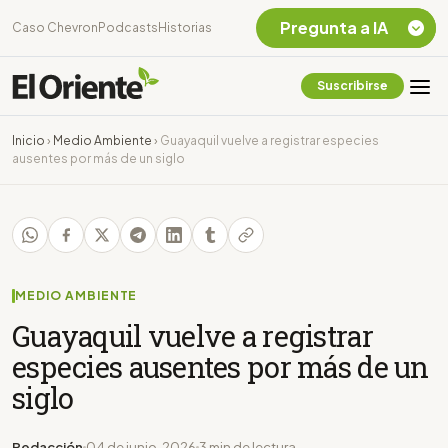
Pregunta a IA
Caso Chevron
Podcasts
Historias
Suscribirse
Quiero Información
sobre el Caso
Inicio
›
Medio Ambiente
›
Guayaquil vuelve a registrar especies
Chevron Ecuador
ausentes por más de un siglo
Listar destinos
turísticos de la
Amazonia Ecuatoriana
¿En que consiste la
tasa minera que rige en
Ecuador?
MEDIO AMBIENTE
Guayaquil vuelve a registrar
especies ausentes por más de un
siglo
Redacción
04 de junio, 2026
3 min de lectura