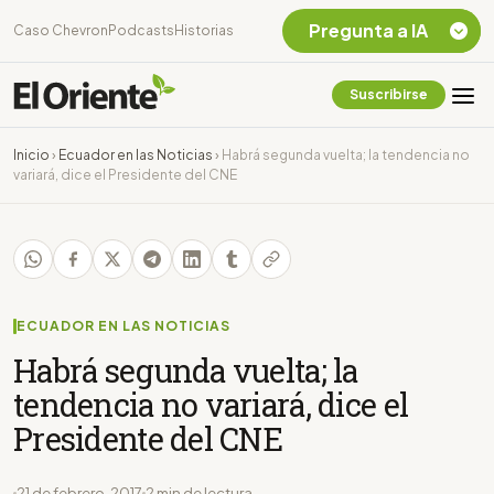
Pregunta a IA
Caso Chevron
Podcasts
Historias
Suscribirse
Quiero Información
sobre el Caso
Inicio
›
Ecuador en las Noticias
›
Habrá segunda vuelta; la tendencia no
Chevron Ecuador
variará, dice el Presidente del CNE
Listar destinos
turísticos de la
Amazonia Ecuatoriana
¿En que consiste la
tasa minera que rige en
Ecuador?
ECUADOR EN LAS NOTICIAS
Habrá segunda vuelta; la
tendencia no variará, dice el
Presidente del CNE
21 de febrero, 2017
2 min de lectura