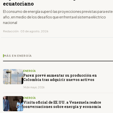
ecuatoriano
El consumo de energía superó las proyecciones previstas para este
año, en medio de los desafíos que enfrenta el sistema eléctrico
nacional
Redacción · 03 de agosto, 2026
MÁS EN ENERGÍA
ENERGÍA
Parex prevé aumentar su producción en
Colombia tras adquirir nuevos activos
14 de mayo, 2026
ENERGÍA
Visita oficial de EE.UU. a Venezuela reabre
conversaciones sobre energía y economía