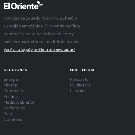
Noticias de Ecuador, Colombia y Perú, y
su región amazónica. Cubriendo política,
economía, energía, medio ambiente y
minería desde el corazón de la Amazonía
Ver Aviso legal y política de privacidad
SECCIONES
MULTIMEDIA
Energía
Podcasts
Minería
Multimedia
Economía
Historias
Política
Medio Ambiente
Nacionales
Perú
Colombia