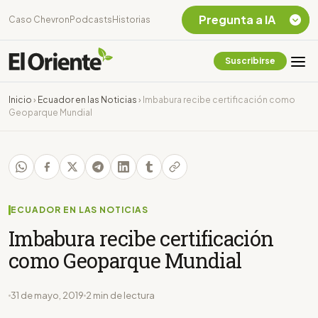
Pregunta a IA
Caso Chevron
Podcasts
Historias
Suscribirse
Quiero Información
sobre el Caso
Inicio
›
Ecuador en las Noticias
›
Imbabura recibe certificación como
Chevron Ecuador
Geoparque Mundial
Listar destinos
turísticos de la
Amazonia Ecuatoriana
¿En que consiste la
tasa minera que rige en
Ecuador?
ECUADOR EN LAS NOTICIAS
Imbabura recibe certificación
como Geoparque Mundial
31 de mayo, 2019
2 min de lectura