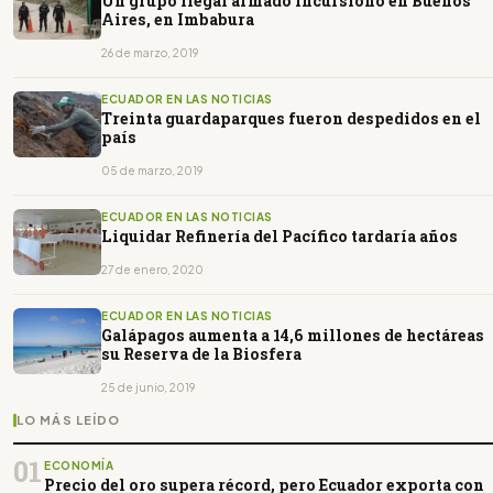
Un grupo ilegal armado incursionó en Buenos
Aires, en Imbabura
26 de marzo, 2019
ECUADOR EN LAS NOTICIAS
Treinta guardaparques fueron despedidos en el
país
05 de marzo, 2019
ECUADOR EN LAS NOTICIAS
Liquidar Refinería del Pacífico tardaría años
27 de enero, 2020
ECUADOR EN LAS NOTICIAS
Galápagos aumenta a 14,6 millones de hectáreas
su Reserva de la Biosfera
25 de junio, 2019
LO MÁS LEÍDO
01
ECONOMÍA
Precio del oro supera récord, pero Ecuador exporta con