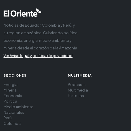
Noticias de Ecuador, Colombia y Perú, y
su región amazónica. Cubriendo política,
economía, energía, medio ambiente y
minería desde el corazón de la Amazonía
Ver Aviso legal y política de privacidad
SECCIONES
MULTIMEDIA
Energía
Podcasts
Minería
Multimedia
Economía
Historias
Política
Medio Ambiente
Nacionales
Perú
Colombia