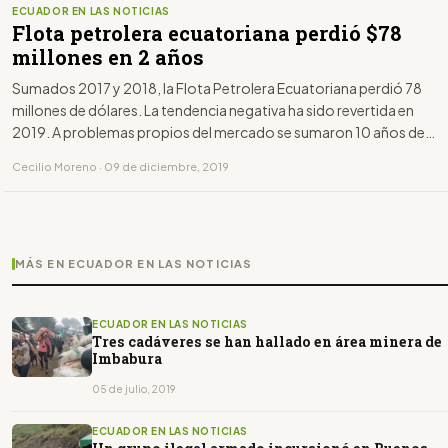
ECUADOR EN LAS NOTICIAS
Flota petrolera ecuatoriana perdió $78
millones en 2 años
Sumados 2017 y 2018, la Flota Petrolera Ecuatoriana perdió 78
millones de dólares. La tendencia negativa ha sido revertida en
2019. A problemas propios del mercado se sumaron 10 años de
malas decisiones políticas que empujaron a la crisis a una flota
Cecilio Moreno · 09 de diciembre, 2019
ecuatoriana que no lleva el tricolor en la proa.
MÁS EN ECUADOR EN LAS NOTICIAS
ECUADOR EN LAS NOTICIAS
Tres cadáveres se han hallado en área minera de
Imbabura
05 de julio, 2019
ECUADOR EN LAS NOTICIAS