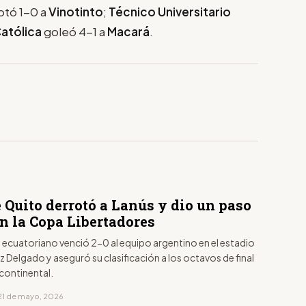
otó 1-0 a
Vinotinto
;
Técnico Universitario
atólica
goleó 4-1 a
Macará
.
 Quito derrotó a Lanús y dio un paso
n la Copa Libertadores
 ecuatoriano venció 2-0 al equipo argentino en el estadio
 Delgado y aseguró su clasificación a los octavos de final
continental.
21 de mayo, 2026