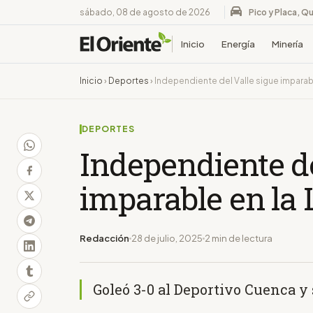
sábado, 08 de agosto de 2026
Pico y Placa, Qu
Inicio
Energía
Minería
Inicio
›
Deportes
›
Independiente del Valle sigue imparabl
DEPORTES
Independiente de
imparable en la 
Redacción
28 de julio, 2025
2 min de lectura
Goleó 3-0 al Deportivo Cuenca y s