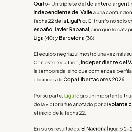
Quito
- Un triplete del
delantero argentin
Independiente del Valle
a una contunden
fecha 22 de la
LigaPro
. El triunfo no solo
español Javier Rabanal
, sino que lo cata
Liga
(40) y
Barcelona
(38).
El equipo negriazul mostró una vez más su 
Con este resultado,
Independiente del V
la temporada, sino que comienza a perfil
clasificar a la
Copa Libertadores 2026
.
Por su parte,
Liga
logró un importante tri
de la victoria fue anotado por el
volante 
el inicio de la fecha 22.
En otros resultados,
El Nacional
igualó 2-