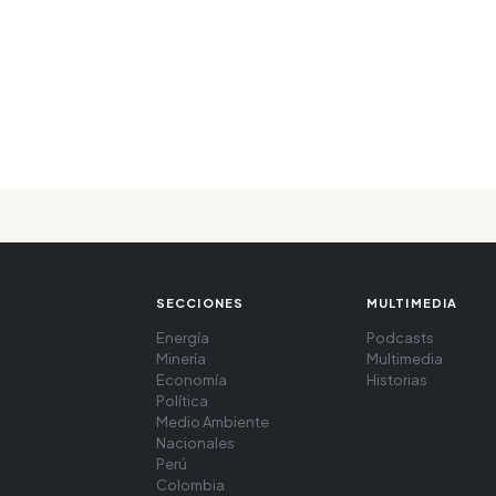
SECCIONES
MULTIMEDIA
Energía
Podcasts
Minería
Multimedia
Economía
Historias
Política
Medio Ambiente
Nacionales
Perú
Colombia