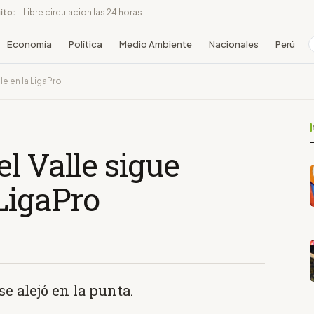
ito:
Libre circulacion las 24 horas
Economía
Política
Medio Ambiente
Nacionales
Perú
e en la LigaPro
l Valle sigue
LigaPro
e alejó en la punta.