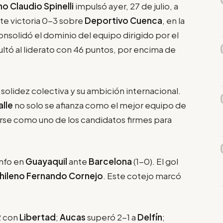
o Claudio Spinelli
impulsó ayer, 27 de julio, a
te victoria 0-3 sobre
Deportivo Cuenca
, en la
 consolidó el dominio del equipo dirigido por el
pultó al liderato con 46 puntos, por encima de
solidez colectiva y su ambición internacional.
alle
no solo se afianza como el mejor equipo de
arse como uno de los candidatos firmes para
unfo en
Guayaquil
ante
Barcelona
(1-0). El gol
chileno Fernando Cornejo
. Este cotejo marcó
2 con
Libertad
;
Aucas
superó 2-1 a
Delfín
;