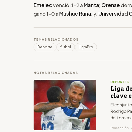
Emelec
venció 4-2 a
Manta
;
Orense
derr
ganó 1-0 a
Mushuc Runa
; y,
Universidad C
TEMAS RELACIONADOS
Deporte
futbol
LigraPro
NOTAS RELACIONADAS
DEPORTES
Liga de
clave e
El conjunto
Rodrigo Paz
del torneo 
Redacción · 