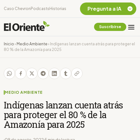
Pregunta a IA
Caso Chevron
Podcasts
Historias
Suscribirse
Quiero Información
sobre el Caso
Inicio
›
Medio Ambiente
›
Indígenas lanzan cuenta atrás para proteger el
Chevron Ecuador
80 % de la Amazonía para 2025
Listar destinos
turísticos de la
Amazonia Ecuatoriana
¿En que consiste la
tasa minera que rige en
Ecuador?
MEDIO AMBIENTE
Indígenas lanzan cuenta atrás
para proteger el 80 % de la
Amazonía para 2025
09 de agosto, 2022
5 min de lectura