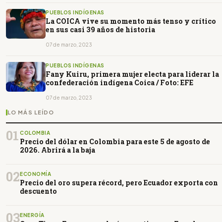
PUEBLOS INDÍGENAS
La COICA vive su momento más tenso y crítico
en sus casi 39 años de historia
07 de marzo, 2023
PUEBLOS INDÍGENAS
Fany Kuiru, primera mujer electa para liderar la
confederación indígena Coica / Foto: EFE
07 de marzo, 2023
LO MÁS LEÍDO
01
COLOMBIA
Precio del dólar en Colombia para este 5 de agosto de
2026. Abrirá a la baja
02
ECONOMÍA
Precio del oro supera récord, pero Ecuador exporta con
descuento
03
ENERGÍA