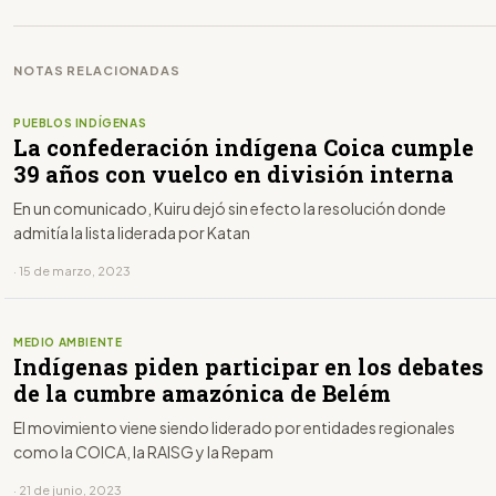
NOTAS RELACIONADAS
PUEBLOS INDÍGENAS
La confederación indígena Coica cumple
39 años con vuelco en división interna
En un comunicado, Kuiru dejó sin efecto la resolución donde
admitía la lista liderada por Katan
· 15 de marzo, 2023
MEDIO AMBIENTE
Indígenas piden participar en los debates
de la cumbre amazónica de Belém
El movimiento viene siendo liderado por entidades regionales
como la COICA, la RAISG y la Repam
· 21 de junio, 2023