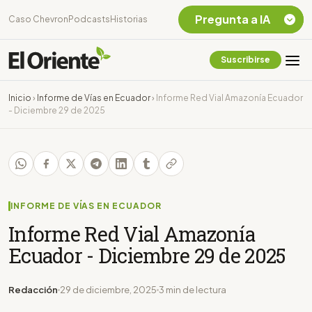
Pregunta a IA
Caso Chevron
Podcasts
Historias
Suscribirse
Quiero Información
sobre el Caso
Inicio
›
Informe de Vías en Ecuador
›
Informe Red Vial Amazonía Ecuador
Chevron Ecuador
- Diciembre 29 de 2025
Listar destinos
turísticos de la
Amazonia Ecuatoriana
¿En que consiste la
tasa minera que rige en
Ecuador?
INFORME DE VÍAS EN ECUADOR
Informe Red Vial Amazonía
Ecuador - Diciembre 29 de 2025
Redacción
29 de diciembre, 2025
3 min de lectura