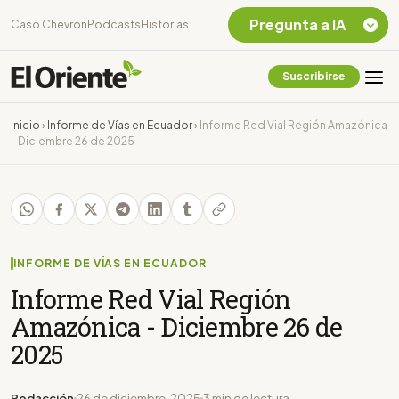
Pregunta a IA
Caso Chevron
Podcasts
Historias
Suscribirse
Quiero Información
sobre el Caso
Inicio
›
Informe de Vías en Ecuador
›
Informe Red Vial Región Amazónica
Chevron Ecuador
- Diciembre 26 de 2025
Listar destinos
turísticos de la
Amazonia Ecuatoriana
¿En que consiste la
tasa minera que rige en
Ecuador?
INFORME DE VÍAS EN ECUADOR
Informe Red Vial Región
Amazónica - Diciembre 26 de
2025
Redacción
26 de diciembre, 2025
3 min de lectura