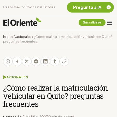
Pregunta a IA
Caso Chevron
Podcasts
Historias
Suscribirse
Quiero Información
sobre el Caso
Inicio
›
Nacionales
›
¿Cómo realizar la matriculación vehicular en Quito?
Chevron Ecuador
preguntas frecuentes
Listar destinos
turísticos de la
Amazonia Ecuatoriana
¿En que consiste la
tasa minera que rige en
Ecuador?
NACIONALES
¿Cómo realizar la matriculación
vehicular en Quito? preguntas
frecuentes
Redacción
21 de julio, 2023
2 min de lectura