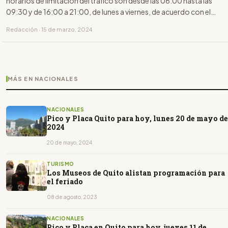
horarios de limitación del tráfico son desde las 06:00 hasta las
09:30 y de 16:00 a 21:00, de lunes a viernes, de acuerdo con el
último dígito de la placa.
Redacción · 15 de marzo, 2024
MÁS EN NACIONALES
NACIONALES
Pico y Placa Quito para hoy, lunes 20 de mayo de
2024
20 de mayo, 2024
TURISMO
Los Museos de Quito alistan programación para
el feriado
08 de agosto, 2023
NACIONALES
Pico y Placa en Quito para hoy, jueves 11 de