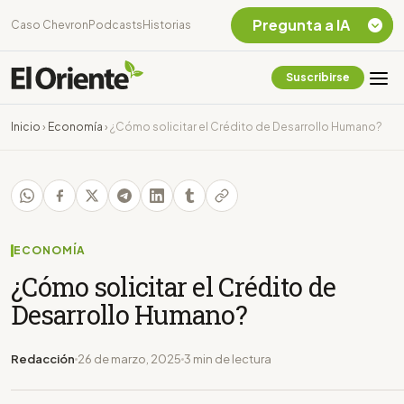
Pregunta a IA
Caso Chevron
Podcasts
Historias
Suscribirse
Quiero Información
sobre el Caso
Inicio
›
Economía
›
¿Cómo solicitar el Crédito de Desarrollo Humano?
Chevron Ecuador
Listar destinos
turísticos de la
Amazonia Ecuatoriana
¿En que consiste la
tasa minera que rige en
ECONOMÍA
Ecuador?
¿Cómo solicitar el Crédito de
Desarrollo Humano?
Redacción
26 de marzo, 2025
3 min de lectura