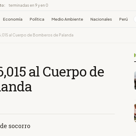
ito:
terminadas en 9 y en 0
Economía
Política
Medio Ambiente
Nacionales
Perú
6,015 al Cuerpo de Bomberos de Palanda
,015 al Cuerpo de
landa
 de socorro