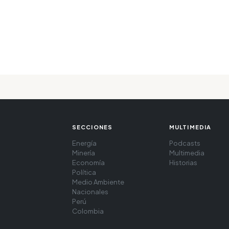
SECCIONES
MULTIMEDIA
Energía
Podcasts
Minería
Multimedia
Economía
Historias
Política
Medio Ambiente
Nacionales
Perú
Colombia