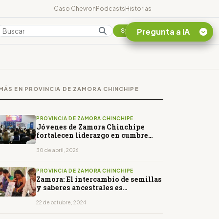
Caso Chevron
Podcasts
Historias
Pregunta a IA
Colombia
Suscribirse
Quiero Información
sobre el Caso
MÁS EN PROVINCIA DE ZAMORA CHINCHIPE
Chevron Ecuador
Listar destinos
turísticos de la
PROVINCIA DE ZAMORA CHINCHIPE
Amazonia Ecuatoriana
Jóvenes de Zamora Chinchipe
fortalecen liderazgo en cumbre
¿En que consiste la
internacional y proyectan su
tasa minera que rige en
impacto en la Amazonía
30 de abril, 2026
Ecuador?
PROVINCIA DE ZAMORA CHINCHIPE
Zamora: El intercambio de semillas
y saberes ancestrales es
promovido
22 de octubre, 2024