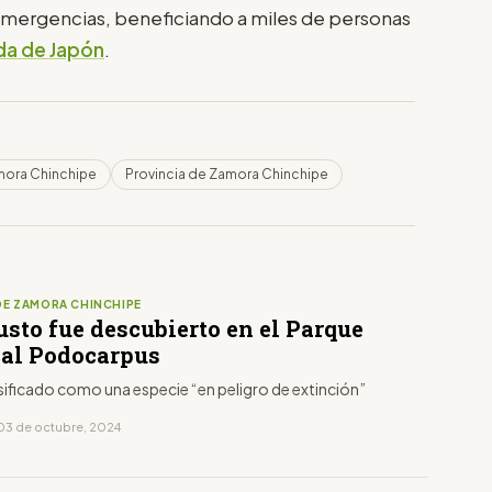
e emergencias, beneficiando a miles de personas
a de Japón
.
mora Chinchipe
Provincia de Zamora Chinchipe
DE ZAMORA CHINCHIPE
sto fue descubierto en el Parque
al Podocarpus
sificado como una especie “en peligro de extinción”
03 de octubre, 2024