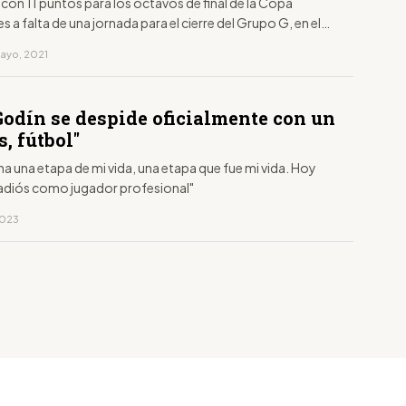
ó con 11 puntos para los octavos de final de la Copa
s a falta de una jornada para el cierre del Grupo G, en el
e escolta con 9.
mayo, 2021
Godín se despide oficialmente con un
s, fútbol"
a una etapa de mi vida, una etapa que fue mi vida. Hoy
 adiós como jugador profesional"
 2023