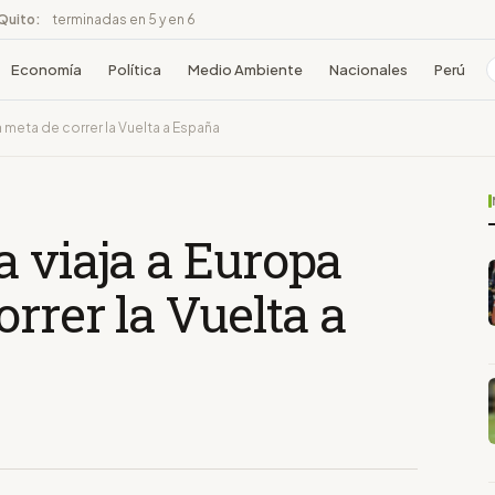
 Quito:
terminadas en 5 y en 6
Economía
Política
Medio Ambiente
Nacionales
Perú
 meta de correr la Vuelta a España
 viaja a Europa
rrer la Vuelta a