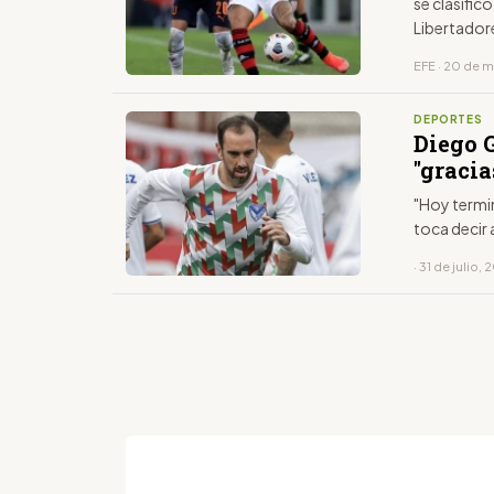
se clasific
Libertadore
que Vélez l
EFE · 20 de 
DEPORTES
Diego 
"gracia
"Hoy termin
toca decir
· 31 de julio,