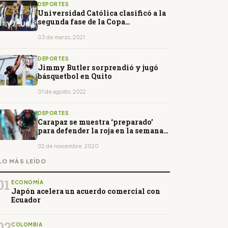
DEPORTES
Universidad Católica clasificó a la
segunda fase de la Copa
Libertadores
03 de marzo, 2021
DEPORTES
Jimmy Butler sorprendió y jugó
básquetbol en Quito
01 de agosto, 2022
DEPORTES
Carapaz se muestra ‘preparado’
para defender la roja en la semana
decisiva
02 de noviembre, 2020
LO MÁS LEÍDO
01
ECONOMÍA
Japón acelera un acuerdo comercial con
Ecuador
02
COLOMBIA