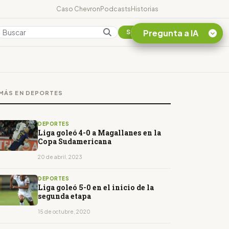
Caso Chevron
Podcasts
Historias
Pregunta a IA
Colombia
Suscribirse
Quiero Información
sobre el Caso
MÁS EN DEPORTES
Chevron Ecuador
Listar destinos
turísticos de la
DEPORTES
Amazonia Ecuatoriana
Liga goleó 4-0 a Magallanes en la
Copa Sudamericana
¿En que consiste la
tasa minera que rige en
20 de abril, 2023
Ecuador?
DEPORTES
Liga goleó 5-0 en el inicio de la
segunda etapa
15 de octubre, 2020