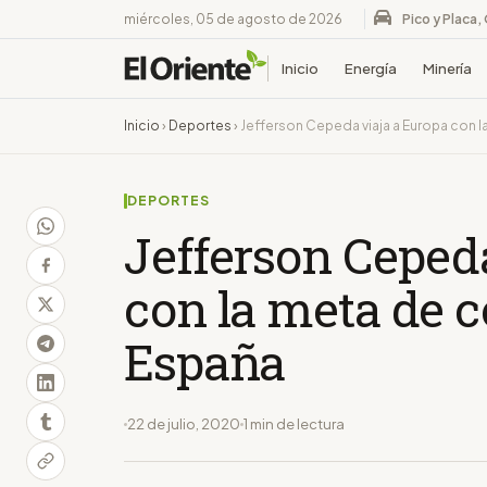
miércoles, 05 de agosto de 2026
Pico y Placa,
Inicio
Energía
Minería
Inicio
›
Deportes
›
Jefferson Cepeda viaja a Europa con la
DEPORTES
Jefferson Cepeda
con la meta de co
España
22 de julio, 2020
1 min de lectura