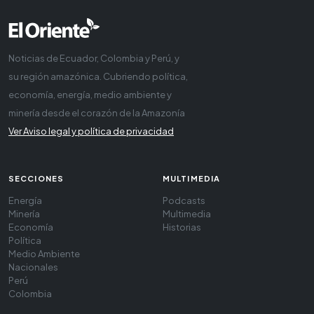
Noticias de Ecuador, Colombia y Perú, y
su región amazónica. Cubriendo política,
economía, energía, medio ambiente y
minería desde el corazón de la Amazonía
Ver Aviso legal y política de privacidad
SECCIONES
MULTIMEDIA
Energía
Podcasts
Minería
Multimedia
Economía
Historias
Política
Medio Ambiente
Nacionales
Perú
Colombia