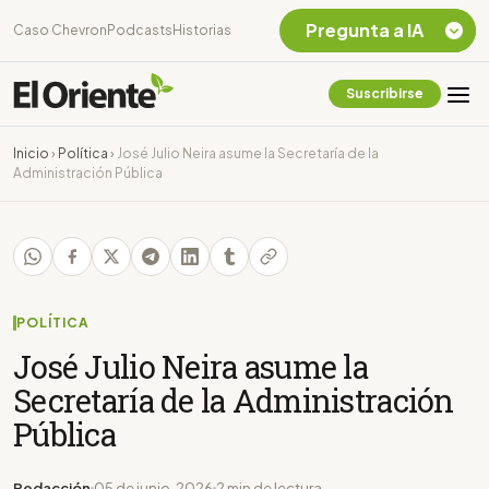
Pregunta a IA
Caso Chevron
Podcasts
Historias
Suscribirse
Quiero Información
sobre el Caso
Inicio
›
Política
›
José Julio Neira asume la Secretaría de la
Chevron Ecuador
Administración Pública
Listar destinos
turísticos de la
Amazonia Ecuatoriana
¿En que consiste la
tasa minera que rige en
Ecuador?
POLÍTICA
José Julio Neira asume la
Secretaría de la Administración
Pública
Redacción
05 de junio, 2026
2 min de lectura