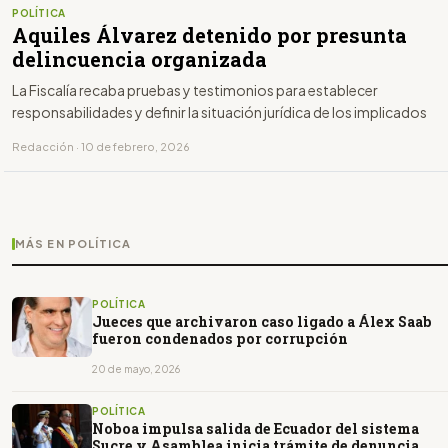
POLÍTICA
Aquiles Álvarez detenido por presunta
delincuencia organizada
La Fiscalía recaba pruebas y testimonios para establecer
responsabilidades y definir la situación jurídica de los implicados
Redacción · 10 de febrero, 2026
MÁS EN POLÍTICA
POLÍTICA
Jueces que archivaron caso ligado a Álex Saab
fueron condenados por corrupción
20 de mayo, 2026
POLÍTICA
Noboa impulsa salida de Ecuador del sistema
Sucre y Asamblea inicia trámite de denuncia