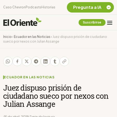
Pregunta a IA
Caso Chevron
Podcasts
Historias
Suscribirse
Quiero Información
sobre el Caso
Inicio
›
Ecuador en las Noticias
›
Juez dispuso prisión de ciudadano
Chevron Ecuador
sueco por nexos con Julian Assange
Listar destinos
turísticos de la
Amazonia Ecuatoriana
¿En que consiste la
tasa minera que rige en
Ecuador?
ECUADOR EN LAS NOTICIAS
Juez dispuso prisión de
ciudadano sueco por nexos con
Julian Assange
15 de abril, 2019
2 min de lectura