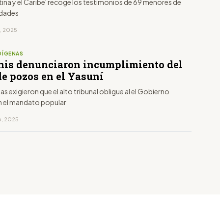
ina y el Caribe' recoge los testimonios de 69 menores de
idades
o, 2025
DÍGENAS
is denunciaron incumplimiento del
de pozos en el Yasuní
tas exigieron que el alto tribunal obligue al el Gobierno
 el mandato popular
o, 2025