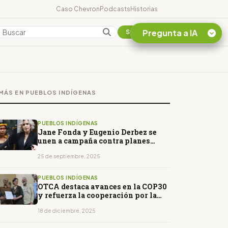
Caso Chevron
Podcasts
Historias
Pregunta a IA
Colombia
Suscribirse
Quiero Información
sobre el Caso
MÁS EN PUEBLOS INDÍGENAS
Chevron Ecuador
Listar destinos
turísticos de la
PUEBLOS INDÍGENAS
Amazonia Ecuatoriana
Jane Fonda y Eugenio Derbez se
unen a campaña contra planes
¿En que consiste la
petroleros de Ecuador
tasa minera que rige en
25 de septiembre, 2025
Ecuador?
PUEBLOS INDÍGENAS
OTCA destaca avances en la COP30
y refuerza la cooperación por la
Amazonía
18 de diciembre, 2025