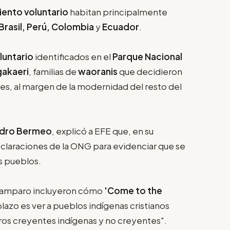
iento voluntario
habitan principalmente
Brasil, Perú, Colombia
y
Ecuador
.
luntario
identificados en el
Parque Nacional
akaeri
, familias de
waoranis
que decidieron
es, al margen de la modernidad del resto del
Pedro Bermeo
, explicó a EFE que, en su
declaraciones de la ONG para evidenciar que se
s pueblos.
e amparo incluyeron cómo
'Come to the
 plazo es ver a pueblos indígenas cristianos
tros creyentes indígenas y no creyentes".