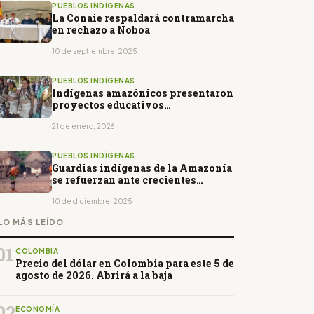
PUEBLOS INDÍGENAS
La Conaie respaldará contramarcha
en rechazo a Noboa
10 de septiembre, 2025
PUEBLOS INDÍGENAS
Indígenas amazónicos presentaron
proyectos educativos
comunitarios al Gobierno
21 de enero, 2026
PUEBLOS INDÍGENAS
Guardias indígenas de la Amazonía
se refuerzan ante crecientes
riesgos territoriales
10 de diciembre, 2025
LO MÁS LEÍDO
01
COLOMBIA
Precio del dólar en Colombia para este 5 de
agosto de 2026. Abrirá a la baja
02
ECONOMÍA