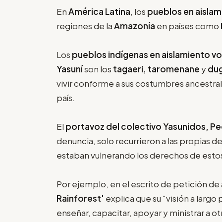
En
América Latina
, los
pueblos en aislam
regiones de la
Amazonía
en países como
Los
pueblos indígenas en aislamiento vo
Yasuní
son los
tagaeri, taromenane
y
dug
vivir conforme a sus costumbres ancestral
país.
El
portavoz del colectivo Yasunidos, 
denuncia, solo recurrieron a las propias 
estaban vulnerando los derechos de esto
Por ejemplo, en el escrito de petición d
Rainforest'
explica que su "visión a largo
enseñar, capacitar, apoyar y ministrar a o