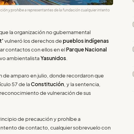
ución y prohíbe a representantes de la fundación cualquier intento
que la organización no gubernamental
t'
vulneró los derechos de
pueblos indígenas
zar contactos con ellos en el
Parque Nacional
ivo ambientalista
Yasunidos
.
n de amparo en julio, donde recordaron que
culo 57 de la
Constitución
, y la sentencia,
l reconocimiento de vulneración de sus
rincipio de precaución y prohíbe a
 intento de contacto, cualquier sobrevuelo con