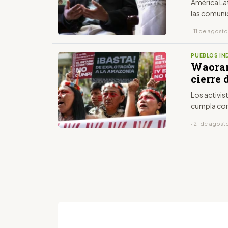
América Lat
las comun
· 11 de agost
PUEBLOS IN
Waoran
cierre 
Los activis
cumpla con
· 21 de agost