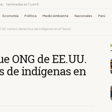
to:
terminadas en 7 y en 8
Economía
Política
Medio Ambiente
Nacionales
Perú
.UU. vulneró derechos de indígenas en el Yasuní
que ONG de EE.UU.
s de indígenas en