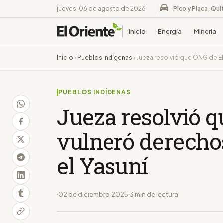
jueves, 06 de agosto de 2026
Pico y Placa, Qui
Inicio
Energía
Minería
Inicio
›
Pueblos Indígenas
›
Jueza resolvió que ONG de EE
PUEBLOS INDÍGENAS
Jueza resolvió 
vulneró derecho
el Yasuní
02 de diciembre, 2025
3 min de lectura