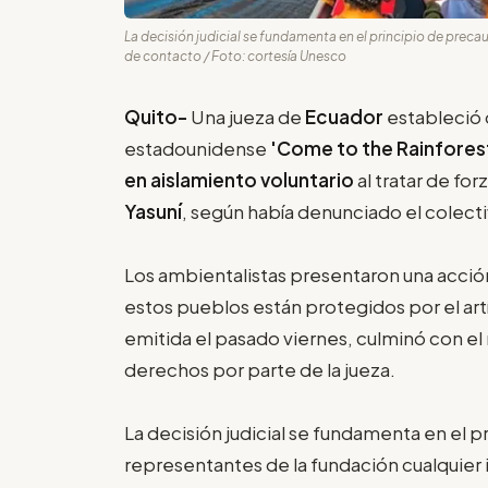
La decisión judicial se fundamenta en el principio de preca
de contacto / Foto: cortesía Unesco
Quito-
Una jueza de
Ecuador
estableció 
estadounidense
'Come to the Rainfores
en aislamiento voluntario
al tratar de for
Yasuní
, según había denunciado el colect
Los ambientalistas presentaron una acció
estos pueblos están protegidos por el artí
emitida el pasado viernes, culminó con e
derechos por parte de la jueza.
La decisión judicial se fundamenta en el p
representantes de la fundación cualquier