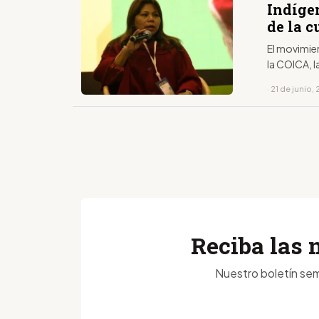
Indígen
de la 
El movimie
la COICA, 
· 21 de junio,
Reciba las 
Nuestro boletín sem