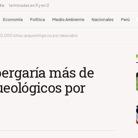
ito:
terminadas en 9 y en 0
Economía
Política
Medio Ambiente
Nacionales
Perú
10.000 sitios arqueológicos por descubrir
ergaría más de
queológicos por