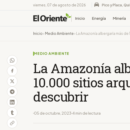
viernes, 07 de agosto de 2026
Pico y Placa, Qu
Inicio
Energía
Minería
Inicio
›
Medio Ambiente
›
La Amazonía albergaría más de 
MEDIO AMBIENTE
La Amazonía alb
10.000 sitios ar
descubrir
05 de octubre, 2023
4 min de lectura