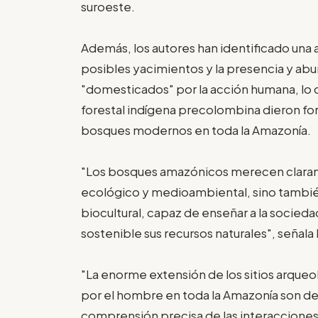
suroeste.
Además, los autores han identificado una a
posibles yacimientos y la presencia y ab
"domesticados" por la acción humana, lo q
forestal indígena precolombina dieron fo
bosques modernos en toda la Amazonía.
"Los bosques amazónicos merecen clarame
ecológico y medioambiental, sino también 
biocultural, capaz de enseñar a la soci
sostenible sus recursos naturales", señala
"La enorme extensión de los sitios arque
por el hombre en toda la Amazonía son de 
comprensión precisa de las interacciones