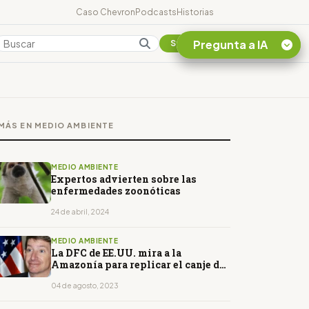
Caso Chevron
Podcasts
Historias
Pregunta a IA
Colombia
Suscribirse
Quiero Información
sobre el Caso
MÁS EN MEDIO AMBIENTE
Chevron Ecuador
Listar destinos
turísticos de la
MEDIO AMBIENTE
Amazonia Ecuatoriana
Expertos advierten sobre las
enfermedades zoonóticas
¿En que consiste la
tasa minera que rige en
24 de abril, 2024
Ecuador?
MEDIO AMBIENTE
La DFC de EE.UU. mira a la
Amazonía para replicar el canje de
deuda que protegerá Galápagos
04 de agosto, 2023