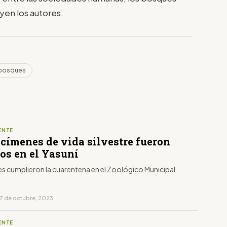
uyen los autores.
bosques
ENTE
ecímenes de vida silvestre fueron
os en el Yasuní
es cumplieron la cuarentena en el Zoológico Municipal
17 de octubre, 2023
ENTE