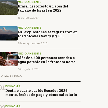
MEDIO AMBIENTE
Brasil desforestó un área del
tamaño de Israel en 2022
13 de junio, 2023
MEDIO AMBIENTE
481 explosiones se registraron en
los volcanes Sangay y El
Reventador
25 de septiembre, 2023
MEDIO AMBIENTE
Más de 4.400 personas acceden a
agua potable en la frontera norte
04 de julio, 2023
LO MÁS LEÍDO
01
ECONOMÍA
Décimo cuarto sueldo Ecuador 2026:
monto, fechas de pago y cómo calcularlo
02
ECONOMÍA