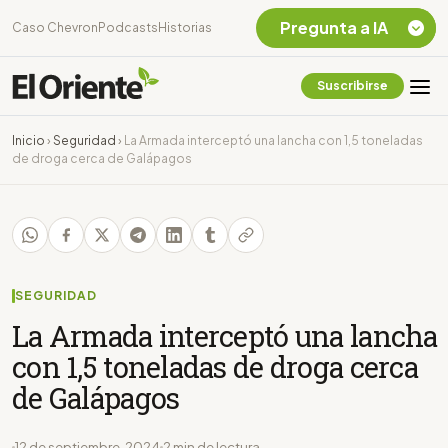
Pregunta a IA
Caso Chevron
Podcasts
Historias
Suscribirse
Quiero Información
sobre el Caso
Inicio
›
Seguridad
›
La Armada interceptó una lancha con 1,5 toneladas
Chevron Ecuador
de droga cerca de Galápagos
Listar destinos
turísticos de la
Amazonia Ecuatoriana
¿En que consiste la
tasa minera que rige en
Ecuador?
SEGURIDAD
La Armada interceptó una lancha
con 1,5 toneladas de droga cerca
de Galápagos
12 de septiembre, 2024
2 min de lectura