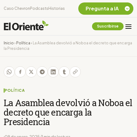
Pregunta a IA
Caso Chevron
Podcasts
Historias
Suscribirse
Quiero Información
sobre el Caso
Inicio
›
Política
›
La Asamblea devolvió a Noboa el decreto que encarga
Chevron Ecuador
la Presidencia
Listar destinos
turísticos de la
Amazonia Ecuatoriana
¿En que consiste la
tasa minera que rige en
Ecuador?
POLÍTICA
La Asamblea devolvió a Noboa el
decreto que encarga la
Presidencia
09 de enero, 2025
3 min de lectura