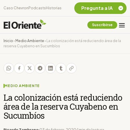
Pregunta a IA
Caso Chevron
Podcasts
Historias
Suscribirse
Quiero Información
sobre el Caso
Inicio
›
Medio Ambiente
›
La colonización está reduciendo área de la
Chevron Ecuador
reserva Cuyabeno en Sucumbíos
Listar destinos
turísticos de la
Amazonia Ecuatoriana
¿En que consiste la
tasa minera que rige en
Ecuador?
MEDIO AMBIENTE
La colonización está reduciendo
área de la reserva Cuyabeno en
Sucumbíos
Ricardo Zambrano
03 de febrero, 2020
1 min de lectura