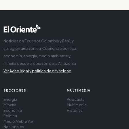
Noticias de Ecuador, Colombia y Perú, y
su región amazónica. Cubriendo política,
economía, energía, medio ambiente y
minería desde el corazón de la Amazonía
Ver Aviso legal y política de privacidad
SECCIONES
MULTIMEDIA
Energía
Podcasts
Minería
Multimedia
Economía
Historias
Política
Medio Ambiente
Nacionales