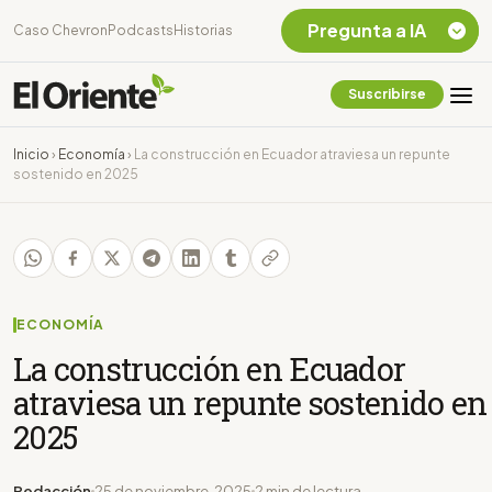
Pregunta a IA
Caso Chevron
Podcasts
Historias
Suscribirse
Quiero Información
sobre el Caso
Inicio
›
Economía
›
La construcción en Ecuador atraviesa un repunte
Chevron Ecuador
sostenido en 2025
Listar destinos
turísticos de la
Amazonia Ecuatoriana
¿En que consiste la
tasa minera que rige en
Ecuador?
ECONOMÍA
La construcción en Ecuador
atraviesa un repunte sostenido en
2025
Redacción
25 de noviembre, 2025
2 min de lectura