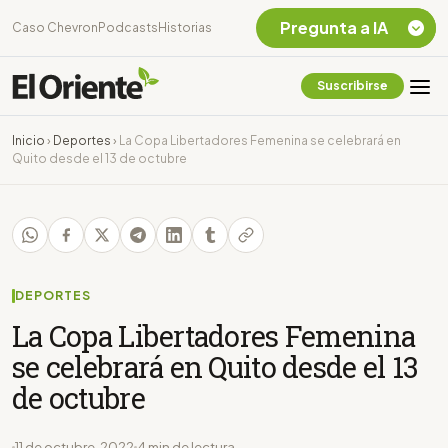
Pregunta a IA
Caso Chevron
Podcasts
Historias
Suscribirse
Quiero Información
sobre el Caso
Inicio
›
Deportes
›
La Copa Libertadores Femenina se celebrará en
Chevron Ecuador
Quito desde el 13 de octubre
Listar destinos
turísticos de la
Amazonia Ecuatoriana
¿En que consiste la
tasa minera que rige en
Ecuador?
DEPORTES
La Copa Libertadores Femenina
se celebrará en Quito desde el 13
de octubre
11 de octubre, 2022
4 min de lectura