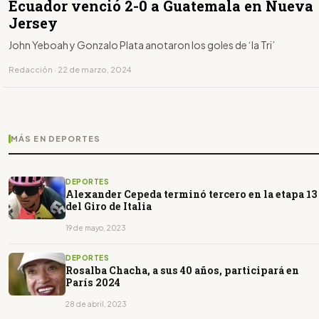
Ecuador venció 2-0 a Guatemala en Nueva
Jersey
John Yeboah y Gonzalo Plata anotaron los goles de ‘la Tri’
Redacción · 22 de marzo, 2024
MÁS EN DEPORTES
DEPORTES
Alexander Cepeda terminó tercero en la etapa 13
del Giro de Italia
19 de mayo, 2023
DEPORTES
Rosalba Chacha, a sus 40 años, participará en
París 2024
28 de abril, 2023