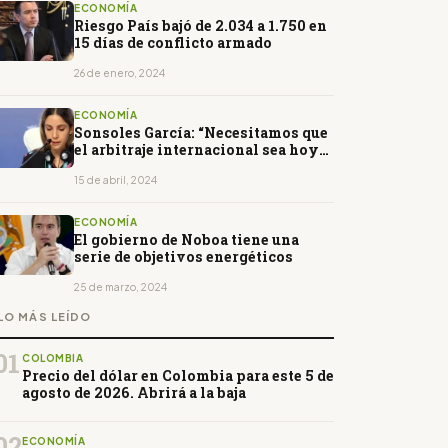
ECONOMÍA
Riesgo País bajó de 2.034 a 1.750 en
15 días de conflicto armado
26 de enero, 2024
ECONOMÍA
Sonsoles García: “Necesitamos que
el arbitraje internacional sea hoy
día una realidad”
15 de abril, 2024
ECONOMÍA
El gobierno de Noboa tiene una
serie de objetivos energéticos
25 de marzo, 2024
LO MÁS LEÍDO
01
COLOMBIA
Precio del dólar en Colombia para este 5 de
agosto de 2026. Abrirá a la baja
02
ECONOMÍA