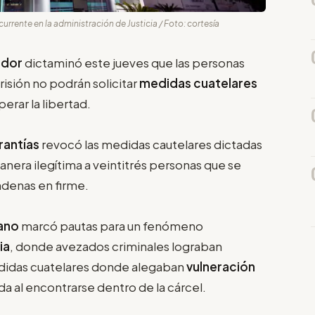
rrente en la administración de Justicia / Foto: cortesía
ador
dictaminó este jueves que las personas
isión no podrán solicitar
medidas cuatelares
erar la libertad.
arantías
revocó las medidas cautelares dictadas
manera ilegítima a veintitrés personas que se
denas en firme.
iano
marcó pautas para un fenómeno
ia
, donde avezados criminales lograban
 medidas cuatelares donde alegaban
vulneración
da al encontrarse dentro de la cárcel.