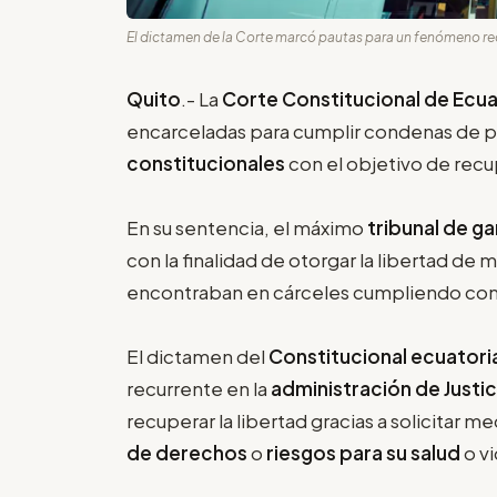
El dictamen de la Corte marcó pautas para un fenómeno recu
Quito
.- La
Corte Constitucional de Ecu
encarceladas para cumplir condenas de pr
constitucionales
con el objetivo de recup
En su sentencia, el máximo
tribunal de g
con la finalidad de otorgar la libertad de 
encontraban en cárceles cumpliendo con
El dictamen del
Constitucional ecuator
recurrente en la
administración de Justic
recuperar la libertad gracias a solicitar
de derechos
o
riesgos para su salud
o vi