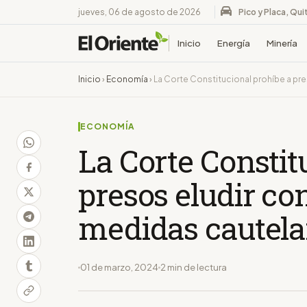
jueves, 06 de agosto de 2026
Pico y Placa, Qui
Inicio
Energía
Minería
Inicio
›
Economía
›
La Corte Constitucional prohíbe a p
ECONOMÍA
La Corte Constit
presos eludir c
medidas cautela
01 de marzo, 2024
2 min de lectura