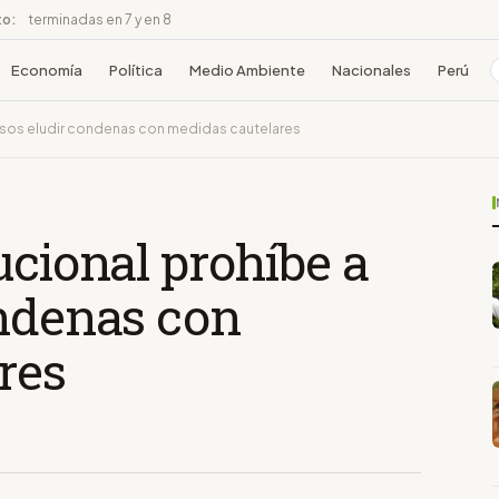
to:
terminadas en 7 y en 8
Economía
Política
Medio Ambiente
Nacionales
Perú
resos eludir condenas con medidas cautelares
ucional prohíbe a
ondenas con
res