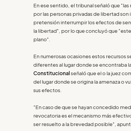
En ese sentido, el tribunal señaló que "la
por las personas privadas de libertad s
pretensión interrumpir los efectos de se
la libertad", por lo que concluyó que "es
plano".
En numerosas ocasiones estos recursos se
diferentes al lugar donde se encontraba 
Constitucional
señaló que el o la juez c
del lugar donde se origina la amenaza o v
sus efectos.
"En caso de que se hayan concedido medi
revocatoria es el mecanismo más efectivo
ser resuelto a la brevedad posible", apunt