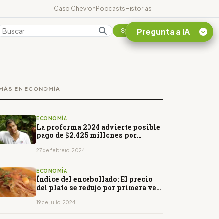
Caso Chevron
Podcasts
Historias
Pregunta a IA
Colombia
Suscribirse
Quiero Información
sobre el Caso
MÁS EN ECONOMÍA
Chevron Ecuador
Listar destinos
turísticos de la
ECONOMÍA
Amazonia Ecuatoriana
La proforma 2024 advierte posible
pago de $2.425 millones por
¿En que consiste la
arbitrajes internacionales
tasa minera que rige en
27 de febrero, 2024
Ecuador?
ECONOMÍA
Índice del encebollado: El precio
del plato se redujo por primera vez
en tres meses
19 de julio, 2024