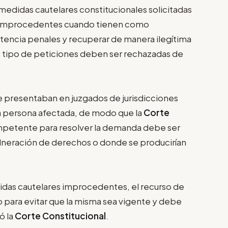
s medidas cautelares constitucionales solicitadas
on improcedentes cuando tienen como
ntencia penales y recuperar de manera ilegítima
te tipo de peticiones deben ser rechazadas de
 presentaban en juzgados de jurisdicciones
la persona afectada, de modo que la
Corte
ompetente para resolver la demanda debe ser
ulneración de derechos o donde se producirían
das cautelares improcedentes, el recurso de
 para evitar que la misma sea vigente y debe
ó la
Corte Constitucional
.