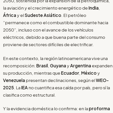
2050, sostenida por la expansión de la petroquímica,
la aviación y el crecimiento energético de
India
,
África
y el
Sudeste Asiático
. El petróleo
“
permanece como el combustible dominante hacia
2050”, incluso con el avance de los vehículos
eléctricos, debido a que buena parte del consumo
proviene de sectores difíciles de electrificar.
En este contexto, la región latinoamericana vive una
recomposición:
Brasil
,
Guyana
y
Argentina
expanden
su producción, mientras que
Ecuador
,
México
y
Venezuela
presentan declinaciones, según el
WEO-
2025
. La
IEA
no cuantifica esa caída por país, pero sí la
clasifica como estructural.
Y la evidencia doméstica lo confirma: en la
proforma