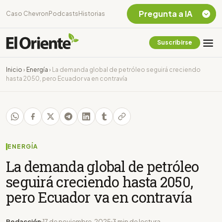
Pregunta a IA
Caso Chevron
Podcasts
Historias
Suscribirse
Quiero Información
sobre el Caso
Inicio
›
Energía
›
La demanda global de petróleo seguirá creciendo
Chevron Ecuador
hasta 2050, pero Ecuador va en contravía
Listar destinos
turísticos de la
Amazonia Ecuatoriana
¿En que consiste la
tasa minera que rige en
Ecuador?
ENERGÍA
La demanda global de petróleo
seguirá creciendo hasta 2050,
pero Ecuador va en contravía
Redacción
17 de noviembre, 2025
3 min de lectura