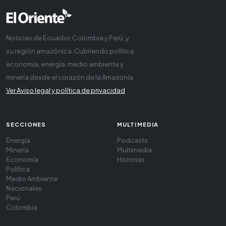
Noticias de Ecuador, Colombia y Perú, y
su región amazónica. Cubriendo política,
economía, energía, medio ambiente y
minería desde el corazón de la Amazonía
Ver Aviso legal y política de privacidad
SECCIONES
MULTIMEDIA
Energía
Podcasts
Minería
Multimedia
Economía
Historias
Política
Medio Ambiente
Nacionales
Perú
Colombia