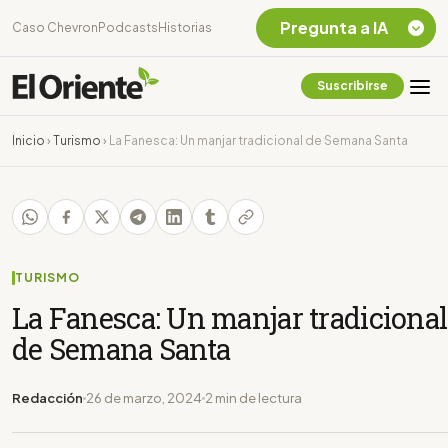
Pregunta a IA
Caso Chevron
Podcasts
Historias
Suscribirse
Quiero Información
sobre el Caso
Inicio
›
Turismo
›
La Fanesca: Un manjar tradicional de Semana Santa
Chevron Ecuador
Listar destinos
turísticos de la
Amazonia Ecuatoriana
¿En que consiste la
tasa minera que rige en
TURISMO
Ecuador?
La Fanesca: Un manjar tradicional
de Semana Santa
Redacción
26 de marzo, 2024
2 min de lectura