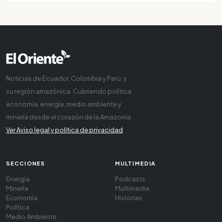
Noticias de Ecuador, Colombia y Perú, y
su región amazónica. Cubriendo política,
economía, energía, medio ambiente y
minería desde el corazón de la Amazonía
Ver Aviso legal y política de privacidad
SECCIONES
MULTIMEDIA
Energía
Podcasts
Minería
Multimedia
Economía
Historias
Política
Medio Ambiente