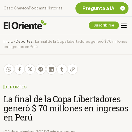
Pregunta a IA
Caso Chevron
Podcasts
Historias
Suscribirse
Quiero Información
sobre el Caso
Inicio
›
Deportes
›
La final de la Copa Libertadores generó $ 70 millones
Chevron Ecuador
en ingresos en Perú
Listar destinos
turísticos de la
Amazonia Ecuatoriana
¿En que consiste la
tasa minera que rige en
Ecuador?
DEPORTES
La final de la Copa Libertadores
generó $ 70 millones en ingresos
en Perú
02 de diciembre, 2025
3 min de lectura