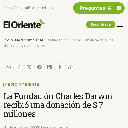
Pregunta a IA
Caso Chevron
Podcasts
Historias
Suscribirse
Quiero Información
sobre el Caso
Inicio
›
Medio Ambiente
›
La Fundación Charles Darwin recibió una
Chevron Ecuador
donación de $ 7 millones
Listar destinos
turísticos de la
Amazonia Ecuatoriana
¿En que consiste la
tasa minera que rige en
Ecuador?
MEDIO AMBIENTE
La Fundación Charles Darwin
recibió una donación de $ 7
millones
31 de octubre, 2023
5 min de lectura