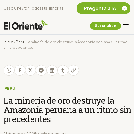
Pregunta a IA
Caso Chevron
Podcasts
Historias
Suscribirse
Quiero Información
sobre el Caso
Inicio
›
Perú
›
La minería de oro destruye la Amazonía peruana a un ritmo
Chevron Ecuador
sin precedentes
Listar destinos
turísticos de la
Amazonia Ecuatoriana
¿En que consiste la
tasa minera que rige en
Ecuador?
PERÚ
La minería de oro destruye la
Amazonía peruana a un ritmo sin
precedentes
11 de marzo, 2025
4 min de lectura