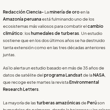
Redacción Ciencia-
La
minería de oro
en la
Amazonía peruana
está fulminando uno de los
ecosistemas más valiosos para combatir el
cambio
climático
: los
humedales de turberas
. Un estudio
sostiene que en los dos últimos años se ha destruido
tanta extensión como en las tres décadas anteriores
juntas.
Así lo alerta un estudio basado en más de 35 años de
datos de satélite del
programa Landsat
de la
NASA
,
que recoge este martes la revista
Environmental
Research Letters
.
La mayoría de las
turberas amazónicas
de
Perú
son
humedales de palmeras, donde la hojarasca y las raíces