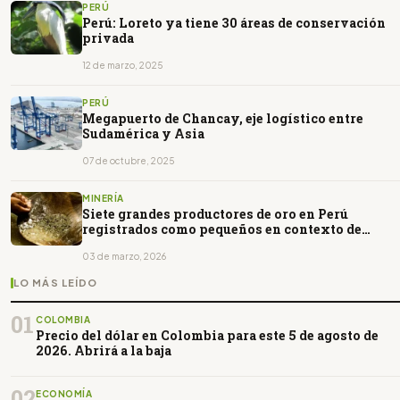
PERÚ
Perú: Loreto ya tiene 30 áreas de conservación
privada
12 de marzo, 2025
PERÚ
Megapuerto de Chancay, eje logístico entre
Sudamérica y Asia
07 de octubre, 2025
MINERÍA
Siete grandes productores de oro en Perú
registrados como pequeños en contexto de
minería ilegal
03 de marzo, 2026
LO MÁS LEÍDO
01
COLOMBIA
Precio del dólar en Colombia para este 5 de agosto de
2026. Abrirá a la baja
02
ECONOMÍA