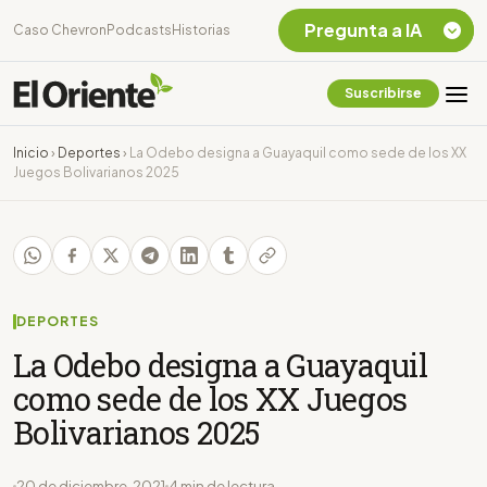
Pregunta a IA
Caso Chevron
Podcasts
Historias
Suscribirse
Quiero Información
sobre el Caso
Inicio
›
Deportes
›
La Odebo designa a Guayaquil como sede de los XX
Chevron Ecuador
Juegos Bolivarianos 2025
Listar destinos
turísticos de la
Amazonia Ecuatoriana
¿En que consiste la
tasa minera que rige en
Ecuador?
DEPORTES
La Odebo designa a Guayaquil
como sede de los XX Juegos
Bolivarianos 2025
20 de diciembre, 2021
4 min de lectura