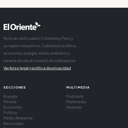
Noticias de Ecuador, Colombia y Perú, y
su región amazónica. Cubriendo política,
economía, energía, medio ambiente y
minería desde el corazón de la Amazonía
Ver Aviso legal y política de privacidad
SECCIONES
MULTIMEDIA
Energía
Podcasts
Minería
Multimedia
Economía
Historias
Política
Medio Ambiente
Nacionales