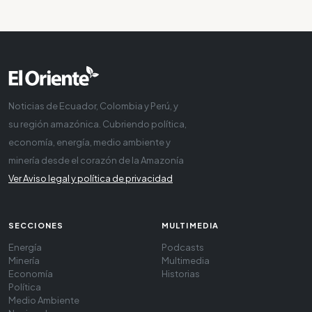
Noticias de Ecuador, Colombia y Perú, y
su región amazónica. Cubriendo política,
economía, energía, medio ambiente y
minería desde el corazón de la Amazonía
Ver Aviso legal y política de privacidad
SECCIONES
MULTIMEDIA
Energía
Podcasts
Minería
Multimedia
Economía
Historias
Política
Medio Ambiente