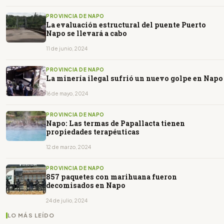
PROVINCIA DE NAPO
La evaluación estructural del puente Puerto
Napo se llevará a cabo
11 de junio, 2024
PROVINCIA DE NAPO
La minería ilegal sufrió un nuevo golpe en Napo
16 de mayo, 2024
PROVINCIA DE NAPO
Napo: Las termas de Papallacta tienen
propiedades terapéuticas
12 de marzo, 2024
PROVINCIA DE NAPO
857 paquetes con marihuana fueron
decomisados en Napo
24 de julio, 2024
LO MÁS LEÍDO