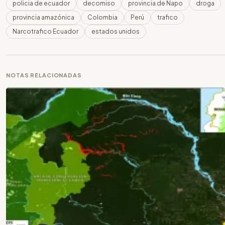
policia de ecuador
decomiso
provincia de Napo
droga
provincia amazónica
Colombia
Perú
trafico
Narcotrafico Ecuador
estados unidos
NOTAS RELACIONADAS