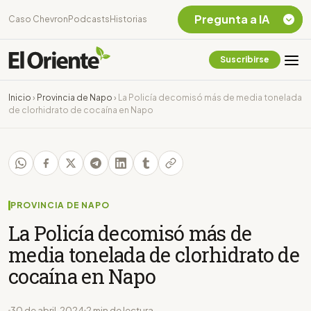
Pregunta a IA
Caso Chevron
Podcasts
Historias
Suscribirse
Quiero Información
sobre el Caso
Inicio
›
Provincia de Napo
›
La Policía decomisó más de media tonelada
Chevron Ecuador
de clorhidrato de cocaína en Napo
Listar destinos
turísticos de la
Amazonia Ecuatoriana
¿En que consiste la
tasa minera que rige en
Ecuador?
PROVINCIA DE NAPO
La Policía decomisó más de
media tonelada de clorhidrato de
cocaína en Napo
30 de abril, 2024
2 min de lectura