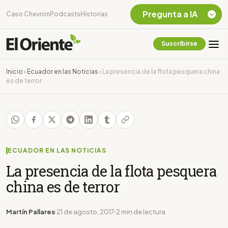
Pregunta a IA
Caso Chevron
Podcasts
Historias
Suscribirse
Quiero Información
sobre el Caso
Inicio
›
Ecuador en las Noticias
›
La presencia de la flota pesquera china
Chevron Ecuador
es de terror
Listar destinos
turísticos de la
Amazonia Ecuatoriana
¿En que consiste la
tasa minera que rige en
Ecuador?
ECUADOR EN LAS NOTICIAS
La presencia de la flota pesquera
china es de terror
Martín Pallares
21 de agosto, 2017
2 min de lectura