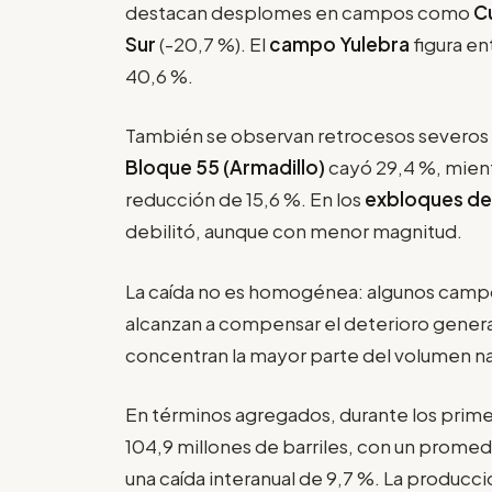
destacan desplomes en campos como
C
Sur
(-20,7 %). El
campo Yulebra
figura en
40,6 %.
También se observan retrocesos severos 
Bloque 55
(Armadillo)
cayó 29,4 %, mient
reducción de 15,6 %. En los
exbloques de 
debilitó, aunque con menor magnitud.
La caída no es homogénea: algunos campo
alcanzan a compensar el deterioro genera
concentran la mayor parte del volumen na
En términos agregados, durante los prim
104,9 millones de barriles, con un promedi
una caída interanual de 9,7 %. La producc