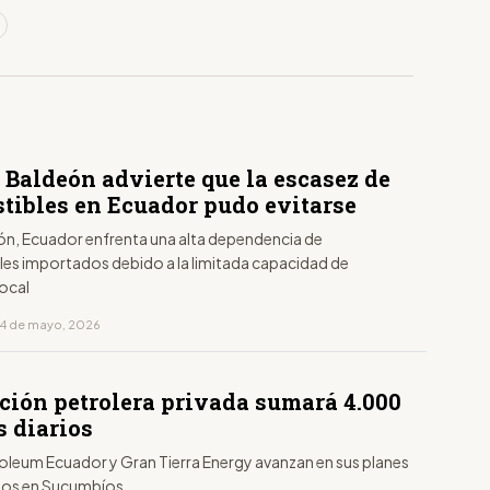
 Baldeón advierte que la escasez de
tibles en Ecuador pudo evitarse
ón, Ecuador enfrenta una alta dependencia de
es importados debido a la limitada capacidad de
local
14 de mayo, 2026
ción petrolera privada sumará 4.000
s diarios
oleum Ecuador y Gran Tierra Energy avanzan en sus planes
ios en Sucumbíos