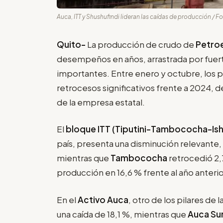
Auca, ITT y Shushufindi lideran las caídas de producción / 
Quito-
La producción de crudo de
Petro
desempeños en años, arrastrada por fuert
importantes. Entre enero y octubre, los 
retrocesos significativos frente a 2024, 
de la empresa estatal.
El
bloque ITT (Tiputini-Tambococha-Is
país, presenta una disminución relevante
mientras que
Tambococha
retrocedió 2,
producción en 16,6 % frente al año anterio
En el
Activo Auca
, otro de los pilares de 
una caída de 18,1 %, mientras que
Auca Su