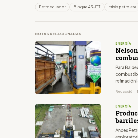
Petroecuador
Bloque 43-ITT
crisis petrolera
NOTAS RELACIONADAS
ENERGÍA
Nelson
combus
Para Balde
combustibl
refinación 
Redacción · 
ENERGÍA
Produc
barrile
Andes Petr
explorator