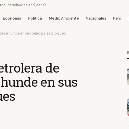
ito:
terminadas en 9 y en 0
Economía
Política
Medio Ambiente
Nacionales
Perú
r se hunde en sus principales bloques
trolera de
 hunde en sus
ues