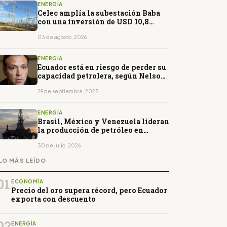
ENERGÍA
Celec amplía la subestación Baba
con una inversión de USD 10,8
millones
03 de agosto, 2026
ENERGÍA
Ecuador está en riesgo de perder su
capacidad petrolera, según Nelson
Baldeón
29 de septiembre, 2025
ENERGÍA
Brasil, México y Venezuela lideran
la producción de petróleo en
América Latina
30 de julio, 2026
LO MÁS LEÍDO
01
ECONOMÍA
Precio del oro supera récord, pero Ecuador
exporta con descuento
02
ENERGÍA