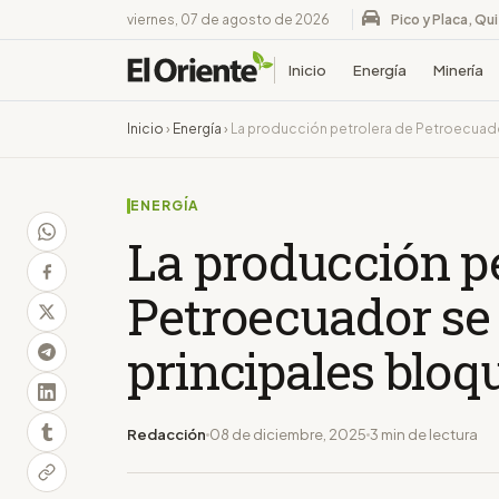
viernes, 07 de agosto de 2026
Pico y Placa, Qu
Inicio
Energía
Minería
Inicio
›
Energía
›
La producción petrolera de Petroecuado
ENERGÍA
La producción pe
Petroecuador se
principales bloq
Redacción
08 de diciembre, 2025
3 min de lectura