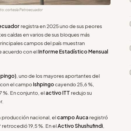
Foto: cortesía Petroecuador
ecuador
registra en 2025 uno de sus peores
es caídas en varios de sus bloques más
principales campos del país muestran
de acuerdo con el
Informe Estadístico Mensual
hpingo)
, uno de los mayores aportantes del
, con el campo
Ishpingo
cayendo 25,6 %,
7 %. En conjunto, el
activo ITT
redujo su
r.
la producción nacional, el
campo Auca
registró
r
retrocedió 19,5 %. En el
Activo Shushufindi
,