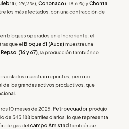
ulebra
(-29,2 %),
Cononaco
(-18,6 %) y
Chonta
tre los más afectados, con una contracción de
en bloques operados en el nororiente: el
ras que el
Bloque 61 (Auca)
muestra una
Repsol (16 y 67)
, la producción también se
s aislados muestran repuntes, pero no
l de los grandes activos productivos, que
cional.
eros 10 meses de 2025,
Petroecuador
produjo
o de 345.188 barriles diarios, lo que representa
ión de gas del
campo Amistad
también se