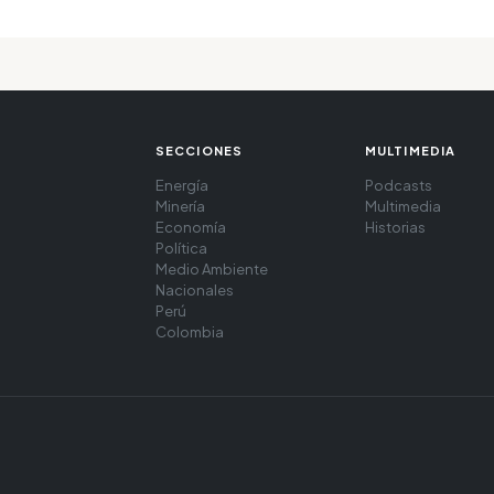
SECCIONES
MULTIMEDIA
Energía
Podcasts
Minería
Multimedia
Economía
Historias
Política
Medio Ambiente
Nacionales
Perú
Colombia