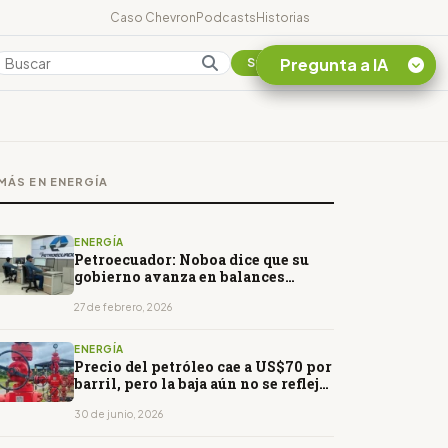
Caso Chevron
Podcasts
Historias
Pregunta a IA
Colombia
Suscribirse
Quiero Información
sobre el Caso
MÁS EN ENERGÍA
Chevron Ecuador
Listar destinos
turísticos de la
ENERGÍA
Amazonia Ecuatoriana
Petroecuador: Noboa dice que su
gobierno avanza en balances
¿En que consiste la
auditados y plantea focalizar
tasa minera que rige en
inversión en pozos de retorno
27 de febrero, 2026
Ecuador?
rápido
ENERGÍA
Precio del petróleo cae a US$70 por
barril, pero la baja aún no se refleja
en los combustibles en Perú
30 de junio, 2026