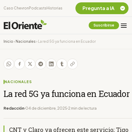
Pregunta a IA
Caso Chevron
Podcasts
Historias
Suscribirse
Quiero Información
sobre el Caso
Inicio
›
Nacionales
›
La red 5G ya funciona en Ecuador
Chevron Ecuador
Listar destinos
turísticos de la
Amazonia Ecuatoriana
¿En que consiste la
tasa minera que rige en
NACIONALES
Ecuador?
La red 5G ya funciona en Ecuador
Redacción
04 de diciembre, 2025
2 min de lectura
CNT y Claro ya ofrecen este servicio; Tigo