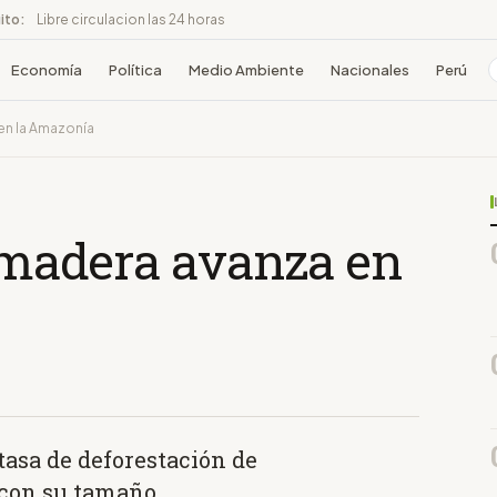
ito:
Libre circulacion las 24 horas
Economía
Política
Medio Ambiente
Nacionales
Perú
 en la Amazonía
e madera avanza en
tasa de deforestación de
con su tamaño.