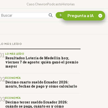
Caso Chevron
Podcasts
Historias
Pregunta a IA
Colombia
Suscribirse
Quiero Información
sobre el Caso
LO MÁS LEÍDO
Chevron Ecuador
Listar destinos
01
LO MÁS LEÍDO
turísticos de la
Resultados Lotería de Medellín hoy,
Amazonia Ecuatoriana
viernes 7 de agosto: quién ganó el premio
mayor
¿En que consiste la
tasa minera que rige en
Ecuador?
02
ECONOMÍA
Décimo cuarto sueldo Ecuador 2026:
monto, fechas de pago y cómo calcularlo
03
ECONOMÍA
Décimo tercer sueldo Ecuador 2026:
cuándo se paga, cuánto es y cómo