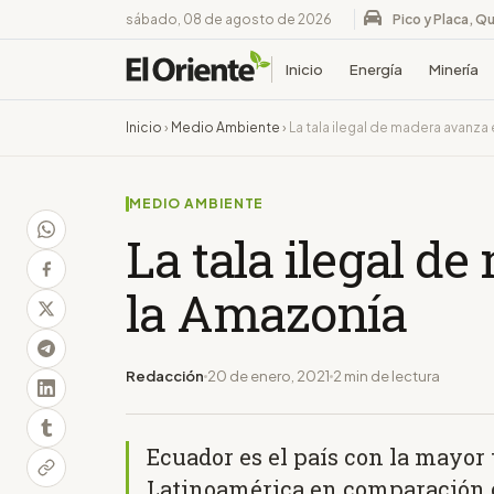
sábado, 08 de agosto de 2026
Pico y Placa, Qu
Inicio
Energía
Minería
Inicio
›
Medio Ambiente
›
La tala ilegal de madera avanza
MEDIO AMBIENTE
La tala ilegal d
la Amazonía
Redacción
20 de enero, 2021
2 min de lectura
Ecuador es el país con la mayor 
Latinoamérica en comparación 