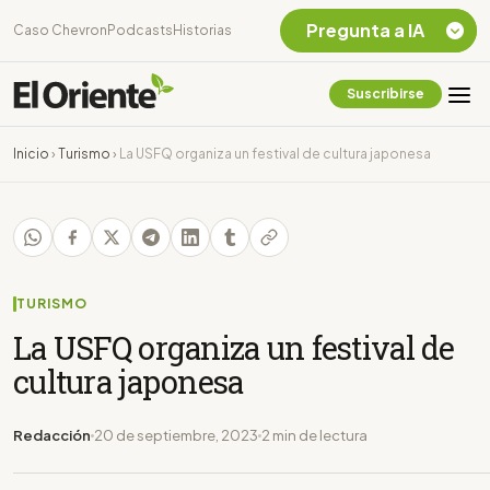
Pregunta a IA
Caso Chevron
Podcasts
Historias
Suscribirse
Quiero Información
sobre el Caso
Inicio
›
Turismo
›
La USFQ organiza un festival de cultura japonesa
Chevron Ecuador
Listar destinos
turísticos de la
Amazonia Ecuatoriana
¿En que consiste la
tasa minera que rige en
TURISMO
Ecuador?
La USFQ organiza un festival de
cultura japonesa
Redacción
20 de septiembre, 2023
2 min de lectura