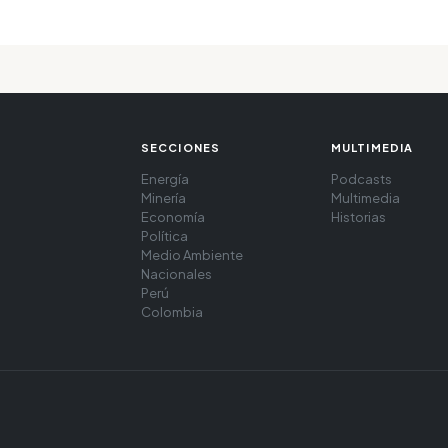
SECCIONES
MULTIMEDIA
Energía
Podcasts
Minería
Multimedia
Economía
Historias
Política
Medio Ambiente
Nacionales
Perú
Colombia