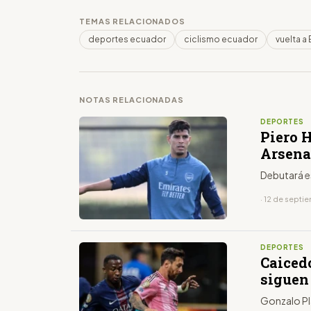
TEMAS RELACIONADOS
deportes ecuador
ciclismo ecuador
vuelta a
NOTAS RELACIONADAS
DEPORTES
Piero H
Arsena
Debutará e
· 12 de sept
DEPORTES
Caiced
siguen
Gonzalo Pl