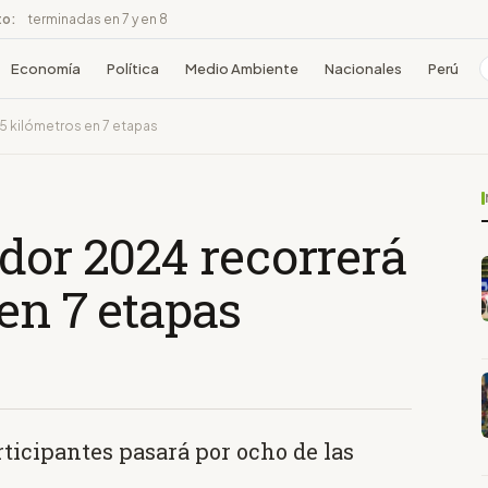
to:
terminadas en 7 y en 8
Economía
Política
Medio Ambiente
Nacionales
Perú
25 kilómetros en 7 etapas
dor 2024 recorrerá
 en 7 etapas
rticipantes pasará por ocho de las