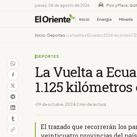
jueves, 06 de agosto de 2026
Pico y Placa, Qui
Inicio
Energía
Minería
Inicio
›
Deportes
›
La Vuelta a Ecuador 2024 recorrerá 1.1
DEPORTES
La Vuelta a Ecua
1.125 kilómetros
09 de octubre, 2024
2 min de lectura
El trazado que recorrerán los pa
veinticuatro provincias del país