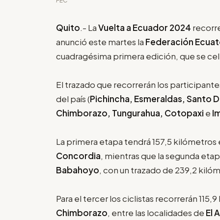
FEC
Quito
.- La
Vuelta a Ecuador 2024
recorre
anunció este martes la
Federación Ecuato
cuadragésima primera edición, que se cele
El trazado que recorrerán los participante
del país (
Pichincha, Esmeraldas, Santo Do
Chimborazo, Tungurahua, Cotopaxi
e
I
La primera etapa tendrá 157,5 kilómetros 
Concordia
, mientras que la segunda etap
Babahoyo
, con un trazado de 239,2 kilóme
Para el tercer los ciclistas recorrerán 115
Chimborazo
, entre las localidades de
El 