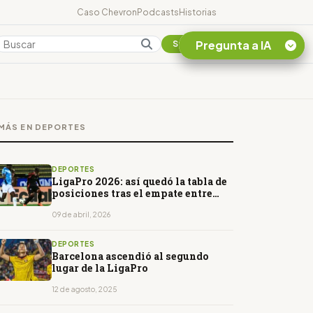
Caso Chevron
Podcasts
Historias
Pregunta a IA
Colombia
Suscribirse
Quiero Información
sobre el Caso
MÁS EN DEPORTES
Chevron Ecuador
Listar destinos
turísticos de la
DEPORTES
Amazonia Ecuatoriana
LigaPro 2026: así quedó la tabla de
posiciones tras el empate entre
¿En que consiste la
Católica y Emelec
tasa minera que rige en
09 de abril, 2026
Ecuador?
DEPORTES
Barcelona ascendió al segundo
lugar de la LigaPro
12 de agosto, 2025