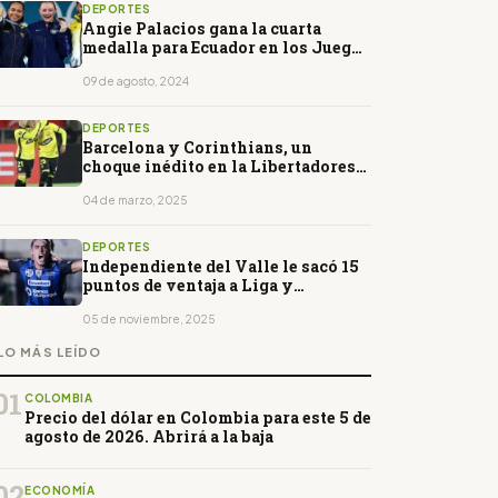
DEPORTES
Angie Palacios gana la cuarta
medalla para Ecuador en los Juegos
Olímpicos de París 2024
09 de agosto, 2024
DEPORTES
Barcelona y Corinthians, un
choque inédito en la Libertadores
para alcanzar fase de grupos
04 de marzo, 2025
DEPORTES
Independiente del Valle le sacó 15
puntos de ventaja a Liga y
Barcelona
05 de noviembre, 2025
LO MÁS LEÍDO
01
COLOMBIA
Precio del dólar en Colombia para este 5 de
agosto de 2026. Abrirá a la baja
02
ECONOMÍA