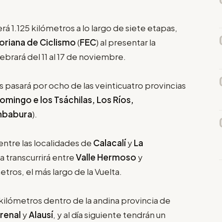
rá 1.125 kilómetros a lo largo de siete etapas,
riana de Ciclismo
(
FEC
) al presentar la
brará del 11 al 17 de noviembre.
s pasará por ocho de las veinticuatro provincias
mingo e los Tsáchilas, Los Ríos,
mbabura
).
entre las localidades de
Calacalí
y
La
a transcurrirá entre
Valle Hermoso
y
tros, el más largo de la Vuelta.
,9 kilómetros dentro de la andina provincia de
Arenal
y
Alausí
, y al día siguiente tendrán un