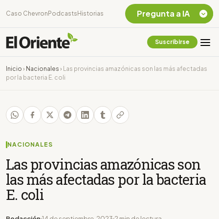
Pregunta a IA
Caso Chevron
Podcasts
Historias
Suscribirse
Quiero Información
sobre el Caso
Inicio
›
Nacionales
›
Las provincias amazónicas son las más afectadas
Chevron Ecuador
por la bacteria E. coli
Listar destinos
turísticos de la
Amazonia Ecuatoriana
¿En que consiste la
tasa minera que rige en
Ecuador?
NACIONALES
Las provincias amazónicas son
las más afectadas por la bacteria
E. coli
Redacción
14 de septiembre, 2023
2 min de lectura