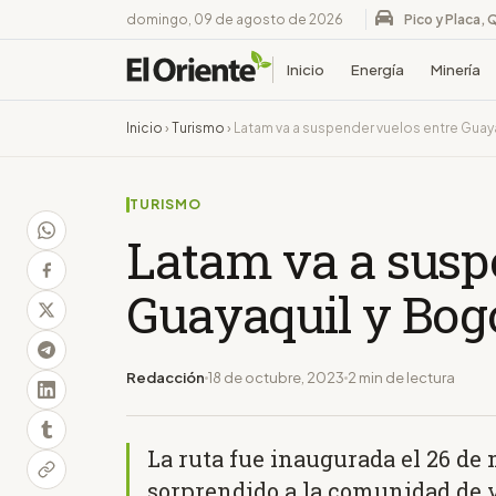
domingo, 09 de agosto de 2026
Pico y Placa, 
Inicio
Energía
Minería
Inicio
›
Turismo
›
Latam va a suspender vuelos entre Guay
TURISMO
Latam va a susp
Guayaquil y Bog
Redacción
18 de octubre, 2023
2 min de lectura
La ruta fue inaugurada el 26 de 
sorprendido a la comunidad de v