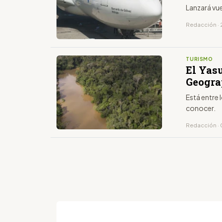
Lanzará vu
Redacción · 
TURISMO
El Yasu
Geogra
Está entre
conocer.
Redacción · 