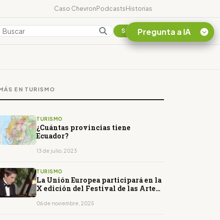
Caso Chevron
Podcasts
Historias
Pregunta a IA
Colombia
Suscribirse
Quiero Información
sobre el Caso
MÁS EN TURISMO
Chevron Ecuador
Listar destinos
turísticos de la
TURISMO
Amazonia Ecuatoriana
¿Cuántas provincias tiene
Ecuador?
¿En que consiste la
tasa minera que rige en
13 de julio, 2023
Ecuador?
TURISMO
La Unión Europea participará en la
X edición del Festival de las Artes
de Loja
06 de noviembre, 2025