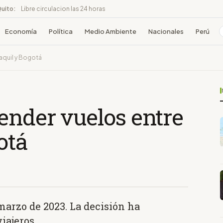
Quito:
Libre circulacion las 24 horas
Economía
Política
Medio Ambiente
Nacionales
Perú
aquil y Bogotá
ender vuelos entre
otá
marzo de 2023. La decisión ha
iajeros.