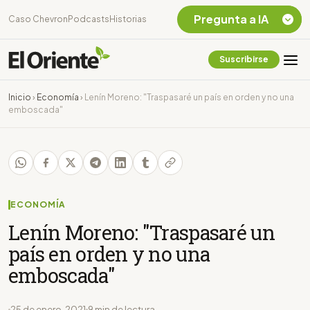
Pregunta a IA
Caso Chevron
Podcasts
Historias
Suscribirse
Quiero Información
sobre el Caso
Inicio
›
Economía
›
Lenín Moreno: "Traspasaré un país en orden y no una
Chevron Ecuador
emboscada"
Listar destinos
turísticos de la
Amazonia Ecuatoriana
¿En que consiste la
tasa minera que rige en
Ecuador?
ECONOMÍA
Lenín Moreno: "Traspasaré un
país en orden y no una
emboscada"
25 de enero, 2021
9 min de lectura