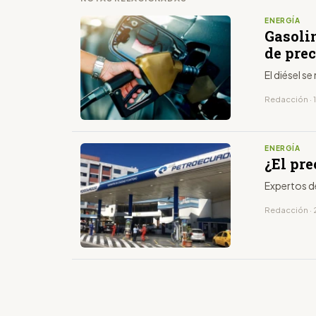
ENERGÍA
Gasoli
de prec
El diésel s
Redacción · 
ENERGÍA
¿El pre
Expertos de
Redacción · 