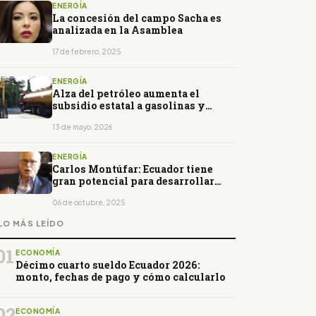
ENERGÍA
La concesión del campo Sacha es
analizada en la Asamblea
17 de febrero, 2025
ENERGÍA
Alza del petróleo aumenta el
subsidio estatal a gasolinas y
diésel
13 de mayo, 2026
ENERGÍA
Carlos Montúfar: Ecuador tiene
gran potencial para desarrollar
energía nuclear
06 de octubre, 2025
LO MÁS LEÍDO
01
ECONOMÍA
Décimo cuarto sueldo Ecuador 2026:
monto, fechas de pago y cómo calcularlo
02
ECONOMÍA