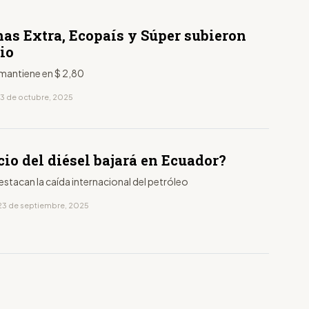
nas Extra, Ecopaís y Súper subieron
io
e mantiene en $ 2,80
13 de octubre, 2025
cio del diésel bajará en Ecuador?
stacan la caída internacional del petróleo
23 de septiembre, 2025