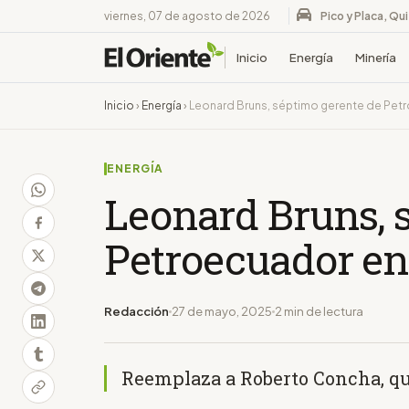
viernes, 07 de agosto de 2026
Pico y Placa, Qu
Inicio
Energía
Minería
Inicio
›
Energía
›
Leonard Bruns, séptimo gerente de Pet
ENERGÍA
Leonard Bruns, 
Petroecuador en
Redacción
27 de mayo, 2025
2 min de lectura
Reemplaza a Roberto Concha, qu