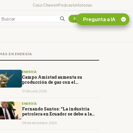
Caso Chevron
Podcasts
Historias
Pregunta a IA
Colombia
Suscribirse
Quiero Información
sobre el Caso
MÁS EN ENERGÍA
Chevron Ecuador
Listar destinos
turísticos de la
ENERGÍA
Amazonia Ecuatoriana
Campo Amistad aumenta su
producción de gas con el
¿En que consiste la
yacimiento Progreso
tasa minera que rige en
07 de julio, 2026
Ecuador?
ENERGÍA
Fernando Santos: “La industria
petrolera en Ecuador se debe a la
inversión extranjera”
08 de diciembre, 2025