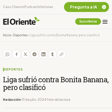
Pregunta a IA
Caso Chevron
Podcasts
Historias
Suscribirse
Quiero Información
sobre el Caso
Inicio
›
Deportes
›
Liga sufrió contra Bonita Banana, pero clasificó
Chevron Ecuador
Listar destinos
turísticos de la
Amazonia Ecuatoriana
¿En que consiste la
tasa minera que rige en
DEPORTES
Ecuador?
Liga sufrió contra Bonita Banana,
pero clasificó
Redacción
31 de julio, 2024
1 min de lectura