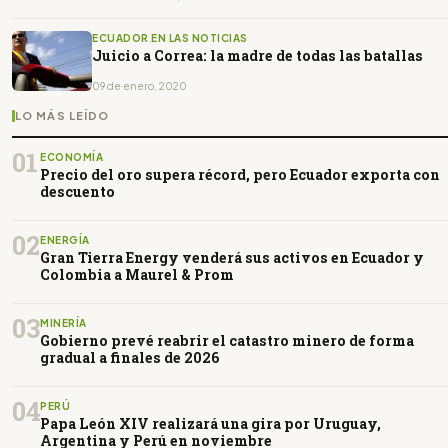
ECUADOR EN LAS NOTICIAS
Juicio a Correa: la madre de todas las batallas
09 de enero, 2020
LO MÁS LEÍDO
01
ECONOMÍA
Precio del oro supera récord, pero Ecuador exporta con
descuento
02
ENERGÍA
Gran Tierra Energy venderá sus activos en Ecuador y
Colombia a Maurel & Prom
03
MINERÍA
Gobierno prevé reabrir el catastro minero de forma
gradual a finales de 2026
04
PERÚ
Papa León XIV realizará una gira por Uruguay,
Argentina y Perú en noviembre