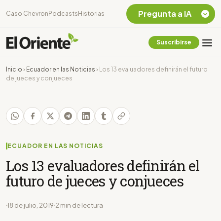
Pregunta a IA
Caso Chevron
Podcasts
Historias
Suscribirse
Quiero Información
sobre el Caso
Inicio
›
Ecuador en las Noticias
›
Los 13 evaluadores definirán el futuro
Chevron Ecuador
de jueces y conjueces
Listar destinos
turísticos de la
Amazonia Ecuatoriana
¿En que consiste la
tasa minera que rige en
Ecuador?
ECUADOR EN LAS NOTICIAS
Los 13 evaluadores definirán el
futuro de jueces y conjueces
18 de julio, 2019
2 min de lectura