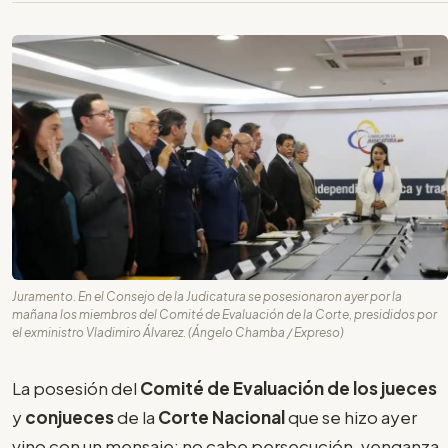
Juramento. En el Consejo de la Judicatura se posesionaron ayer por la
mañana los miembros del Comité de Evaluación de la Corte, presididos por
el exministro Vladimiro Álvarez. (Ángelo Chamba / Expreso)
La posesión del
Comité de Evaluación de los jueces
y
conjueces
de la
Corte Nacional
que se hizo ayer
vino con un mensaje: no cabe persecución, venganza,