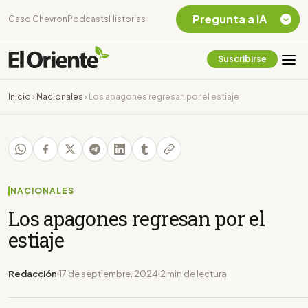
Pregunta a IA
Caso Chevron
Podcasts
Historias
Suscribirse
Quiero Información
sobre el Caso
Inicio
›
Nacionales
›
Los apagones regresan por el estiaje
Chevron Ecuador
Listar destinos
turísticos de la
Amazonia Ecuatoriana
¿En que consiste la
tasa minera que rige en
NACIONALES
Ecuador?
Los apagones regresan por el
estiaje
Redacción
17 de septiembre, 2024
2 min de lectura