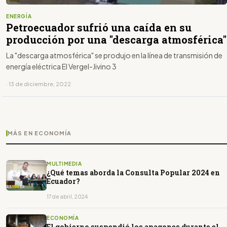
ENERGÍA
Petroecuador sufrió una caída en su
producción por una "descarga atmosférica"
La "descarga atmosférica" se produjo en la línea de transmisión de
energía eléctrica El Vergel-Jivino 3
· 13 de diciembre, 2022
MÁS EN ECONOMÍA
MULTIMEDIA
¿Qué temas aborda la Consulta Popular 2024 en
Ecuador?
17 de abril, 2024
ECONOMÍA
El gobierno suspendió los apagones durante el