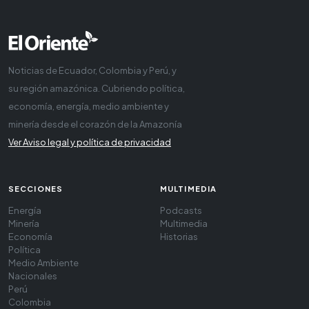
Noticias de Ecuador, Colombia y Perú, y
su región amazónica. Cubriendo política,
economía, energía, medio ambiente y
minería desde el corazón de la Amazonía
Ver Aviso legal y política de privacidad
SECCIONES
MULTIMEDIA
Energía
Podcasts
Minería
Multimedia
Economía
Historias
Política
Medio Ambiente
Nacionales
Perú
Colombia