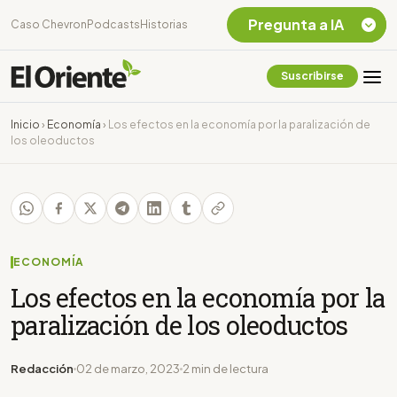
Pregunta a IA
Caso Chevron
Podcasts
Historias
Suscribirse
Quiero Información
sobre el Caso
Inicio
›
Economía
›
Los efectos en la economía por la paralización de
Chevron Ecuador
los oleoductos
Listar destinos
turísticos de la
Amazonia Ecuatoriana
¿En que consiste la
tasa minera que rige en
Ecuador?
ECONOMÍA
Los efectos en la economía por la
paralización de los oleoductos
Redacción
02 de marzo, 2023
2 min de lectura